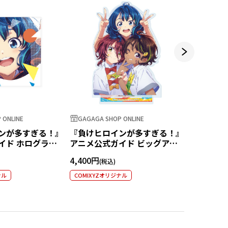
 ONLINE
GAGAGA SHOP ONLINE
GAGAGA S
ンが多すぎる！』
『負けヒロインが多すぎる！』
『負けヒ
イド ホログラム
アニメ公式ガイド ビッグアク
アニメ公
八奈見杏菜
リルスタンド
ー
4,400円
3,300円
ナル
COMIXYZオリジナル
COMIXYZ