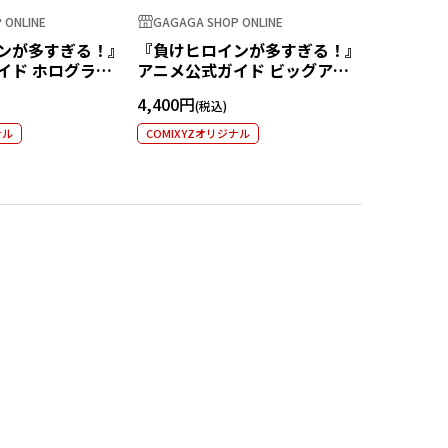
 ONLINE
GAGAGA SHOP ONLINE
GAGAGA S
ンが多すぎる！』
『負けヒロインが多すぎる！』
『負けヒ
イド ホログラム
アニメ公式ガイド ビッグアク
アニメ公
八奈見杏菜
リルスタンド
ー
4,400円
3,300円
ナル
COMIXYZオリジナル
COMIXYZ