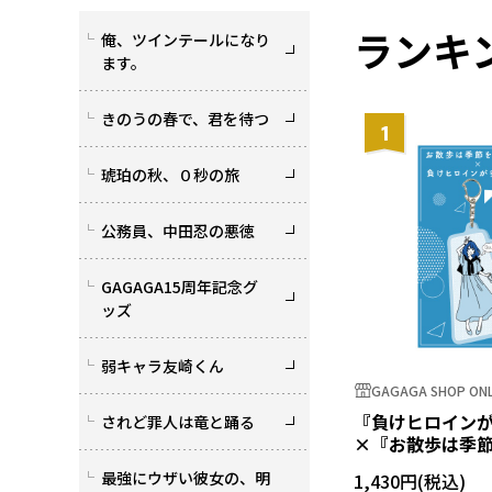
ランキ
俺、ツインテールになり
ます。
きのうの春で、君を待つ
1
琥珀の秋、０秒の旅
公務員、中田忍の悪徳
GAGAGA15周年記念グ
ッズ
弱キャラ友崎くん
GAGAGA SHOP ONL
『負けヒロイン
されど罪人は竜と踊る
×『お散歩は季
て。』 アクリル
最強にウザい彼女の、明
1,430円
八奈見杏菜