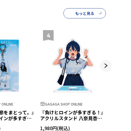
もっと見る
4
5
 ONLINE
GAGAGA SHOP ONLINE
GAGAGA S
節をまとって。』
『負けヒロインが多すぎる！』
『負けヒ
インが多すぎ
アクリルスタンド 八奈見杏菜
アニメ公
ルキーホルダー
第二弾
1,980円
16,500円