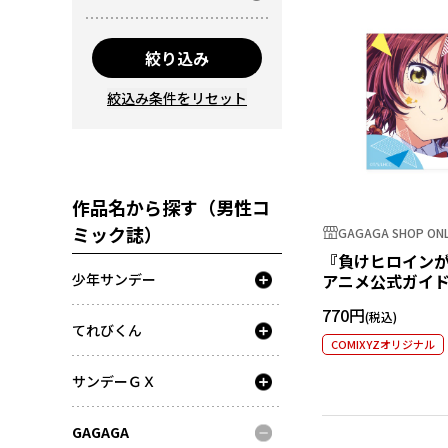
絞り込み
絞込み条件をリセット
作品名から探す（男性コ
ミック誌）
GAGAGA SHOP ONL
『負けヒロイン
少年サンデー
アニメ公式ガイド
ステッカー 小鞠
770円
てれびくん
COMIXYZオリジナル
サンデーＧＸ
GAGAGA