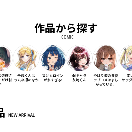
作品から探す
COMIC
の佐藤さ
千歳くんは
負けヒロイン
弱キャラ
やはり俺の青春
変
にだけ甘
ラムネ瓶のなか
が多すぎる!
友崎くん
ラブコメはまち
サラ
い
がっている。
品
NEW ARRIVAL