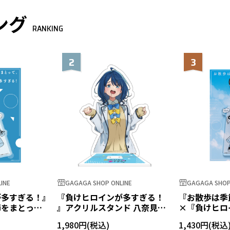
ング
RANKING
2
3
INE
GAGAGA SHOP ONLINE
GAGAGA SHOP
が多すぎる！』
『負けヒロインが多すぎる！
『お散歩は季
節をまとっ
』アクリルスタンド 八奈見杏
×『負けヒロ
キーホルダー
菜
る！』アクリ
1,980円
1,430円