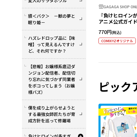
変人のサラダボウル
GAGAGA SHOP ONL
『負けヒロイン
貘＜バク＞ －獣の夢と
アニメ公式ガイド
眠り姫－
ステッカー 小鞠
770円
ハズレドロップ品に【味
COMIXYZオリジナル
噌】って見えるんですけ
ど、それ何ですか？
【悲報】お嬢様系底辺ダ
ンジョン配信者、配信切
り忘れに気づかず同業者
ピック
をボコってしまう（お嬢
様バズ）
僕を成り上がらせようと
する最強女師匠たちが育
成方針を巡って修羅場
負けヒロインが多すぎ