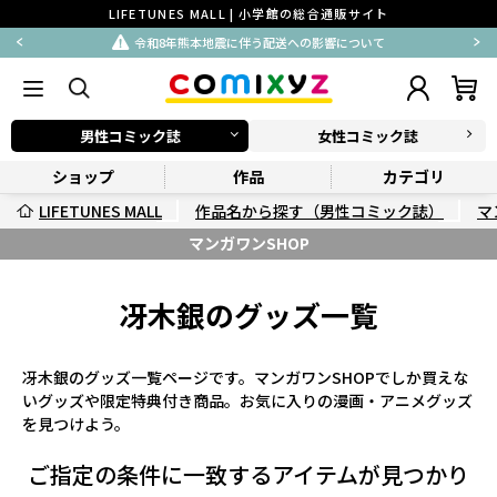
LIFETUNES MALL | 小学館の総合通販サイト
令和8年熊本地震に伴う配送への影響について
男性コミック誌
女性コミック誌
ショップ
作品
カテゴリ
LIFETUNES MALL
作品名から探す（男性コミック誌）
マ
マンガワンSHOP
冴木銀のグッズ一覧
冴木銀のグッズ一覧ページです。マンガワンSHOPでしか買えな
いグッズや限定特典付き商品。お気に入りの漫画・アニメグッズ
を見つけよう。
ご指定の条件に一致するアイテムが見つかり