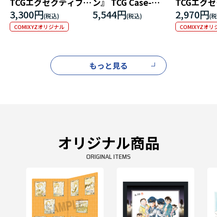
TCGエグゼクティブコ
ン』 TCG Case-
TCGエグ
レクション
Booster 10 追憶の盟
レクション
3,300円
5,544円
2,970円
[02]Highway in
友
[01]Flash
COMIXYZオリジナル
COMIXYZオ
2026
2025
もっと見る
オリジナル商品
ORIGINAL ITEMS