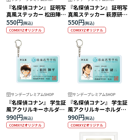
『名探偵コナン』 証明写
『名探偵コナン』 証明写
真風ステッカー 松田陣平
真風ステッカー 萩原研二
（港南高等学校）
（港南高等学校）
550円
550円
COMIXYZオリジナル
COMIXYZオリジナル
サンデープレミアムSHOP
サンデープレミアムSHOP
『名探偵コナン』 学生証
『名探偵コナン』 学生証
風アクリルキーホルダー
風アクリルキーホルダー
松田陣平（港南高等学
萩原研二（港南高等学
990円
990円
校）
校）
COMIXYZオリジナル
COMIXYZオリジナル