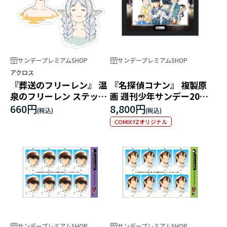
サンデープレミアムSHOP
サンデープレミアムSHOP
アクロス
『葬送のフリーレン』 温
『名探偵コナン』 複製原
泉のフリーレン ステッカ
画 週刊少年サンデー2026
ー
年19号＆20号表紙イラス
660円
8,800円
ト
COMIXYZオリジナル
サンデープレミアムSHOP
サンデープレミアムSHOP