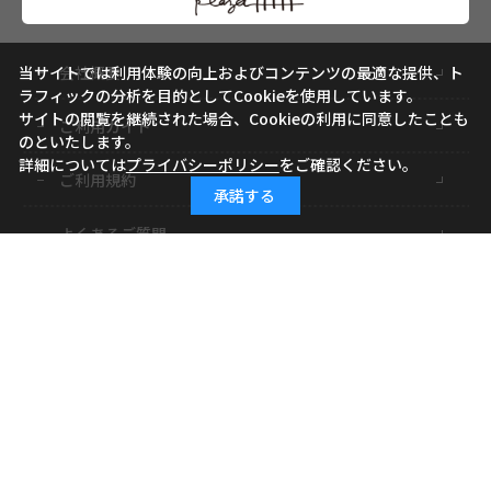
会社概要
当サイトでは利用体験の向上およびコンテンツの最適な提供、ト
ラフィックの分析を目的としてCookieを使用しています。
サイトの閲覧を継続された場合、Cookieの利用に同意したことも
ご利用ガイド
のといたします。
詳細については
プライバシーポリシー
をご確認ください。
ご利用規約
承諾する
よくあるご質問
お問い合わせ
小学館ID
特定商取引に基づく表記
個人情報の取り扱いについて