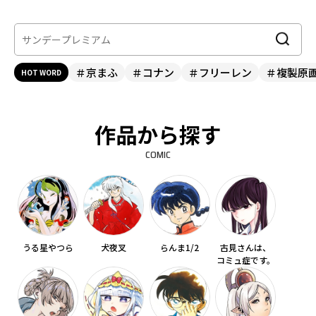
＃京まふ
＃コナン
＃フリーレン
＃複製原
HOT WORD
作品から探す
COMIC
うる星やつら
犬夜叉
らんま1/2
古見さんは、
コミュ症です。