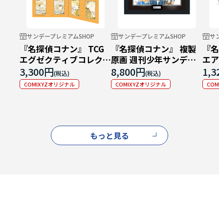
サンデープレミアムSHOP
サンデープレミアムSHOP
サ
『名探偵コナン』 TCG
『名探偵コナン』 複製
『名
エグゼクティブコレクシ
原画 週刊少年サンデー
エア
ョン[02]Highway in
2026年19号＆20号表紙
松田
3,300円
8,800円
1,
2026
イラスト
南高
COMIXYZオリジナル
COMIXYZオリジナル
CO
もっと見る