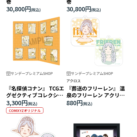
巻
巻
30,800円
30,800円
サンデープレミアムSHOP
サンデープレミアムSHOP
アクロス
『名探偵コナン』 TCGエ
『葬送のフリーレン』 温
グゼクティブコレクショ
泉のフリーレン アクリル
ン[02]Highway in 2026
キーホルダー
3,300円
880円
COMIXYZオリジナル