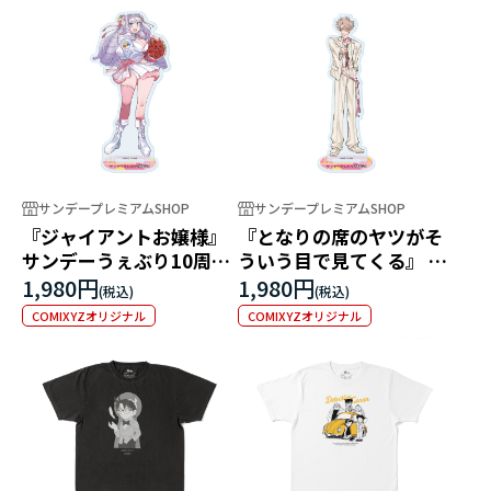
サンデープレミアムSHOP
サンデープレミアムSHOP
『ジャイアントお嬢様』
『となりの席のヤツがそ
サンデーうぇぶり10周年
ういう目で見てくる』 サ
記念アクリルスタンド
ンデーうぇぶり10周年記
1,980円
1,980円
念アクリルスタンド
COMIXYZオリジナル
COMIXYZオリジナル