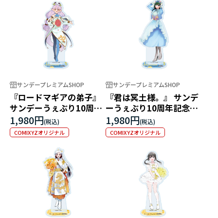
サンデープレミアムSHOP
サンデープレミアムSHOP
『ロードマギアの弟子』
『君は冥土様。』 サンデ
サンデーうぇぶり10周年
ーうぇぶり10周年記念ア
記念アクリルスタンド
クリルスタンド
1,980円
1,980円
COMIXYZオリジナル
COMIXYZオリジナル