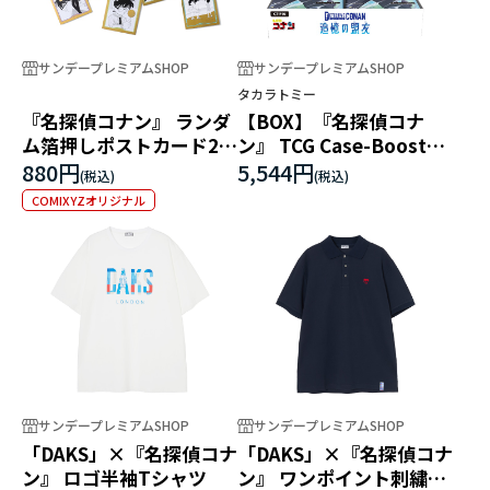
サンデープレミアムSHOP
サンデープレミアムSHOP
タカラトミー
『名探偵コナン』 ランダ
【BOX】『名探偵コナ
ム箔押しポストカード2枚
ン』 TCG Case-Booster
セット【全10種】
10 追憶の盟友
880円
5,544円
COMIXYZオリジナル
サンデープレミアムSHOP
サンデープレミアムSHOP
「DAKS」×『名探偵コナ
「DAKS」×『名探偵コナ
ン』 ロゴ半袖Tシャツ
ン』 ワンポイント刺繍半