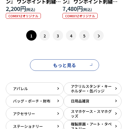
ン』 ワンポイント刺繍ソ
ン』 ワンポイント刺繍ミ
ックス
ニトートバッグ
2,200円
7,480円
COMIXYZオリジナル
COMIXYZオリジナル
1
2
3
4
5
もっと見る
アクリルスタンド・キー
アパレル
ホルダー・缶バッジ
バッグ・ポーチ・財布
日用品雑貨
スマホケース・スマホグ
アクセサリー
ッズ
複製原画・アート・タペ
ステーショナリー
ストリー