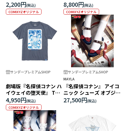
ックス
ャップ
2,200円
8,800円
COMIXYZオリジナル
COMIXYZオリジナル
サンデープレミアムSHOP
サンデープレミアムSHOP
MAYLA
劇場版『名探偵コナン ハ
『名探偵コナン』 アイコ
イウェイの堕天使』 Tシ
ニック シューズ オブジェ
ャツ
パンプス[BL]江戸川コナ
4,950円
27,500円
ン
COMIXYZオリジナル