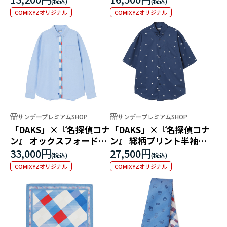
COMIXYZオリジナル
COMIXYZオリジナル
サンデープレミアムSHOP
サンデープレミアムSHOP
「DAKS」×『名探偵コナ
「DAKS」×『名探偵コナ
ン』 オックスフォード長
ン』 総柄プリント半袖シ
袖シャツ
ャツ
33,000円
27,500円
COMIXYZオリジナル
COMIXYZオリジナル