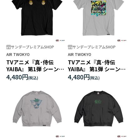
サンデープレミアムSHOP
サンデープレミアムSHOP
AIR TWOKYO
AIR TWOKYO
TVアニメ『真･侍伝
TVアニメ『真･侍伝
YAIBA』 第1弾 シーンイ
YAIBA』 第1弾 シーンイ
ラストTシャツ 6（カゲト
ラストTシャツ 7（刃&鬼
4,480円
4,480円
ラ）
丸）