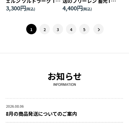
ェルン ゾルトラーク Tシ
送のフリーレン 蓄光Tシ
ャツ NAVY
ャツ BLACK
3,300円
4,400円
1
2
3
4
5
お知らせ
INFORMATION
2026.08.06
8月の商品発送についてのご案内