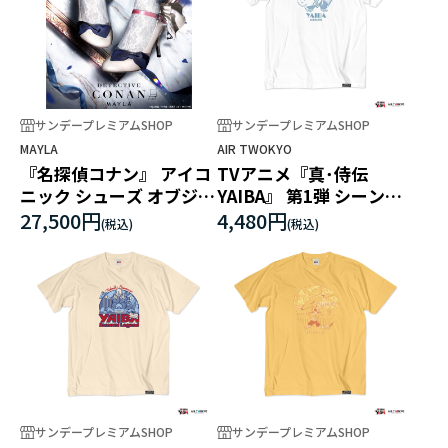
サンデープレミアムSHOP
サンデープレミアムSHOP
MAYLA
AIR TWOKYO
『名探偵コナン』 アイコ
TVアニメ『真･侍伝
ニック シューズ オブジェ
YAIBA』 第1弾 シーンイ
パンプス[WH]怪盗キッド
ラストTシャツ 1（鉄刃）
27,500円
4,480円
サンデープレミアムSHOP
サンデープレミアムSHOP