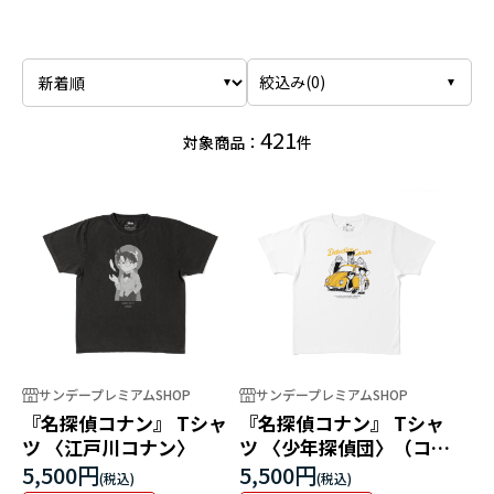
絞込み(
0
)
421
対象商品：
件
サンデープレミアムSHOP
サンデープレミアムSHOP
『名探偵コナン』 Tシャ
『名探偵コナン』 Tシャ
ツ 〈江戸川コナン〉
ツ 〈少年探偵団〉（コミ
ックス12巻 FILE.1「博士
5,500円
5,500円