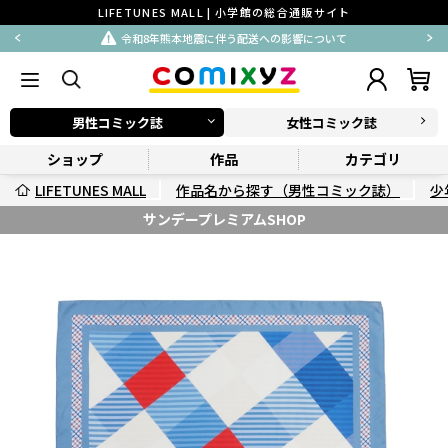
LIFETUNES MALL | 小学館の総合通販サイト
令和8年熊本地震に伴う配送への影響について
男性コミック誌
女性コミック誌
ショップ
作品
カテゴリ
LIFETUNES MALL
作品名から探す（男性コミック誌）
少
サンデープレミアムSHOP