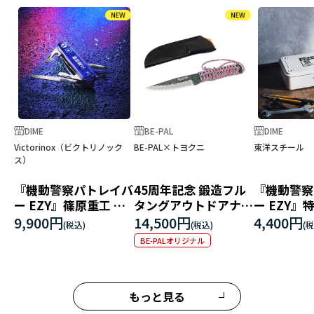
DIME
BE-PAL
DIME
Victorinox（ビクトリノック
BE-PAL×トヨクニ
東洋スチール
ス）
『機動警察パトレイバ
45周年記念 鍛造フル
『機動警察
ー EZY』篠原重工 フ
タングアウトドアナイ
ー EZY』
ィールドマスター
フ「独遊」
課 トラン
9,900円
14,500円
4,400円
T-190
BE-PALオリジナル
もっと見る