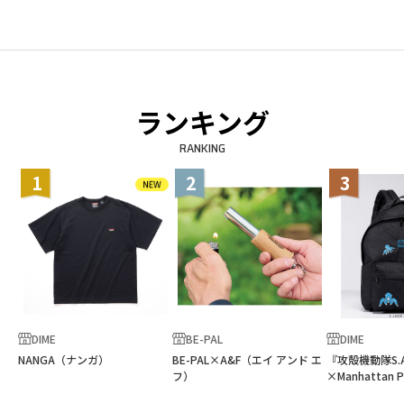
ランキング
RANKING
1
2
3
DIME
BE-PAL
DIME
NANGA（ナンガ）
BE-PAL×A&F（エイ アンド エ
『攻殻機動隊S.A
フ）
×Manhattan P