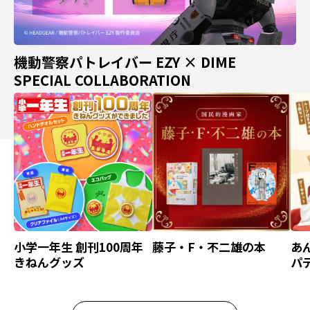
機動警察パトレイバー EZY × DIME
SPECIAL COLLABORATION
小学一年生 創刊100周年
藤子・F・不二雄の本
あ
きねんグッズ
パ