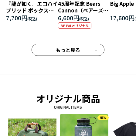
『龍が如く』エコハイ
45周年記念 Bears
Big Apple
ブリッド ボックスロ
Cannon（ベアーズキ
ゴ エンブロイダリーT
ャノン）
7,700円
6,600円
17,600円
シャツ
BE-PALオリジナル
もっと見る
オリジナル商品
ORIGINAL ITEMS