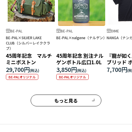
BE-PAL
BE-PAL
DIME
BE-PAL×SILVER LAKE
BE-PAL×nalgene（ナルゲン）
NANGA（ナン
CLUB（シルバーレイククラ
ブ）
45周年記念 マルチ
45周年記念 別注ナル
『龍が如く
ミニボストン
ゲンボトル広口1.0L
ブリッド 
ゴ エンブ
29,700円
3,850円
7,700円
シャツ
BE-PALオリジナル
BE-PALオリジナル
もっと見る