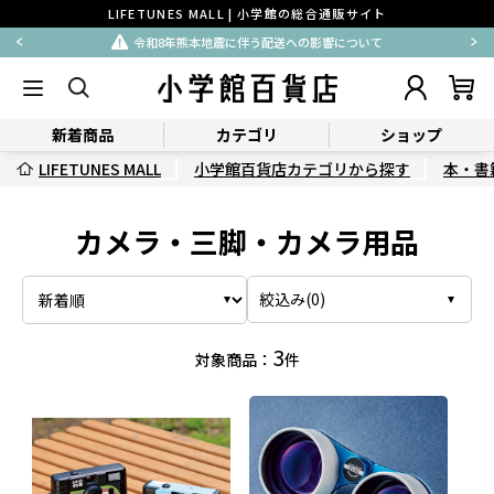
LIFETUNES MALL | 小学館の総合通販サイト
令和8年熊本地震に伴う配送への影響について
新着商品
カテゴリ
ショップ
LIFETUNES MALL
小学館百貨店カテゴリから探す
本・書
カメラ・三脚・カメラ用品
絞込み(
0
)
3
対象商品：
件