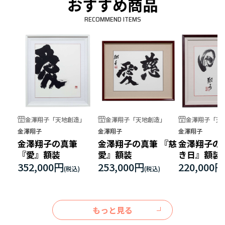
おすすめ商品
RECOMMEND ITEMS
金澤翔子「天地創造」
金澤翔子「天地創造」
金澤翔子「天
金澤翔子
金澤翔子
金澤翔子
金澤翔子の真筆
金澤翔子の真筆 『慈
金澤翔子の
『愛』額装
愛』額装
き日』額装
352,000円
253,000円
220,000円
もっと見る