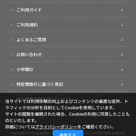
ご利用ガイド
ご利用規約
よくあるご質問
お問い合わせ
小学館ID
特定商取引に基づく表記
個人情報の取り扱いについて
当サイトでは利用体験の向上およびコンテンツの最適な提供、ト
ラフィックの分析を目的としてCookieを使用しています。
サイトの閲覧を継続された場合、Cookieの利用に同意したことも
サイトマップ
のといたします。
詳細については
プライバシーポリシー
をご確認ください。
Copyright (c) Shogakukan-Shueisha Productions Co., Ltd. All rights reserved.
承諾する