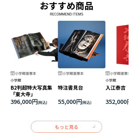
おすすめ商品
RECOMMEND ITEMS
小学館豪華本
小学館豪華本
小学館豪華本
小学館
小学館
B2判超特大写真集
特注書見台
入江泰吉
「東大寺」
396,000円
55,000円
352,000円
もっと見る