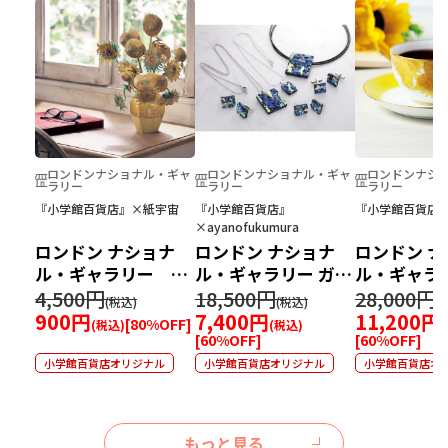
ロンドンナショナル・ギャ
ロンドンナショナル・ギャ
ロンドンナシ
ラリー
ラリー
ラリー
『小学館百貨店』×紙宇宙
『小学館百貨店』
『小学館百貨店
×ayanofukumura
ロンドン ナショナ
ロンドン ナショナ
ロンドン 
ル・ギャラリー
ル・ギャラリー ガラ
ル・ギャラ
『ひまわり』ペーパ
スアクセサリー〈ル
まわり』カ
4,500円
18,500円
28,000円
ークラフト
ノワール〉
ーサー
900円
7,400円
11,200円
[
80
%OFF]
[
60
%OFF]
[
60
%OFF]
小学館百貨店オリジナル
小学館百貨店オリジナル
小学館百貨店オ
もっと見る