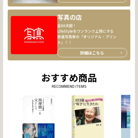
写真の店
全60点超！
LifeStyleをワンランク上質にする
新進写真家の「オリジナル・プリン
ト」！！
詳細はこちら
おすすめ商品
RECOMMEND ITEMS