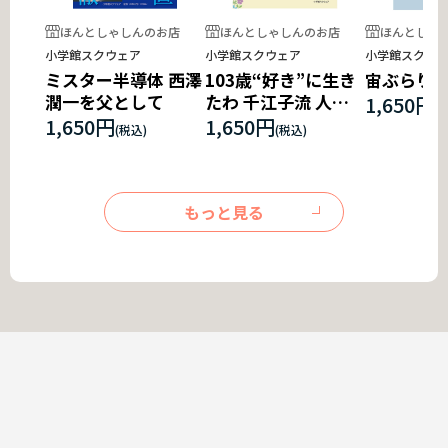
ほんとしゃしんのお店
ほんとしゃしんのお店
ほんとしゃ
小学館スクウェア
小学館スクウェア
小学館スクウ
ミスター半導体 西澤
103歳“好き”に生き
宙ぶらり
潤一を父として
たわ 千江子流 人生
1,650円
アルバム
1,650円
1,650円
もっと見る