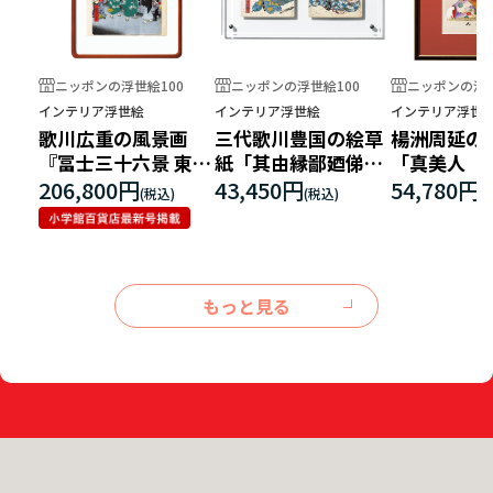
ニッポンの浮世絵100
ニッポンの浮世絵100
ニッポンの浮世
インテリア浮世絵
インテリア浮世絵
インテリア浮世
歌川広重の風景画
三代歌川豊国の絵草
楊洲周延の
『冨士三十六景 東都
紙「其由縁鄙廼俤
「真美人 
駿河町』
十九編」
206,800円
43,450円
54,780円
もっと見る