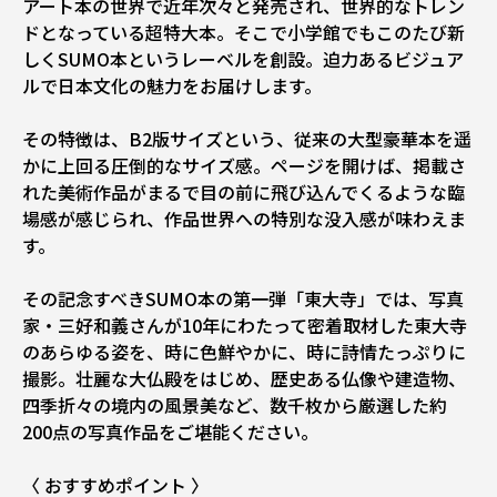
アート本の世界で近年次々と発売され、世界的なトレン
ドとなっている超特大本。そこで小学館でもこのたび新
しくSUMO本というレーベルを創設。迫力あるビジュア
ルで日本文化の魅力をお届けします。
その特徴は、B2版サイズという、従来の大型豪華本を遥
かに上回る圧倒的なサイズ感。ページを開けば、掲載さ
れた美術作品がまるで目の前に飛び込んでくるような臨
場感が感じられ、作品世界への特別な没入感が味わえま
す。
その記念すべきSUMO本の第一弾「東大寺」では、写真
家・三好和義さんが10年にわたって密着取材した東大寺
のあらゆる姿を、時に色鮮やかに、時に詩情たっぷりに
撮影。壮麗な大仏殿をはじめ、歴史ある仏像や建造物、
四季折々の境内の風景美など、数千枚から厳選した約
200点の写真作品をご堪能ください。
〈 おすすめポイント 〉