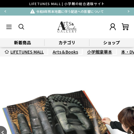
LIFETUNES MALL | 小学館の総合通販サイト
熊本地震に伴う配送への影響について
払込用紙
新着商品
カテゴリ
ショップ
LIFETUNES MALL
Arts＆Books
小学館豪華本
本・DV