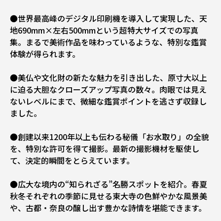
●世界最高峰のデジタル印刷機を導入して実現した、天
地690mm×左右500mmという超特大サイズでの写真
集。まるで美術作品を味わっているような、特別な鑑賞
体験が得られます。
●美仏や文化財の新たな魅力を引き出した、原寸大以上
に迫る大胆なクローズアップ写真の数々。肉眼では見え
ないレベルにまで、微細な鑑賞ポイントを逃さず収録し
ました。
●創建以来1200年以上も伝わる秘儀「お水取り」の全貌
を、特別な許可を得て撮影。最新の撮影機材を駆使し
て、決定的瞬間をとらえています。
●広大な境内の“知られざる”名勝スポットを紹介。春夏
秋冬それぞれの季節に見せる東大寺の色鮮やかな風景美
や、古都・奈良の醸し出す豊かな詩情を堪能できます。