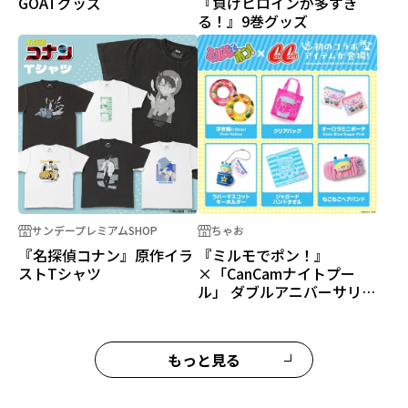
GOATグッズ
『負けヒロインが多すぎ
る！』9巻グッズ
サンデープレミアムSHOP
ちゃお
『名探偵コナン』原作イラ
『ミルモでポン！』
ストTシャツ
×「CanCamナイトプー
ル」 ダブルアニバーサリー
記念コラボグッズ！
もっと見る