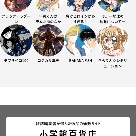
ブラック・ラグー
千歳くんは
負けヒロインが多
チ。ー地球の
ン
ラムネ瓶のなか
すぎる！
運動についてー
モブサイコ100
ロジカル真王
BANANA FISH
きらりん☆レボリ
ューション