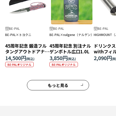
BE-PAL
BE-PAL
BE-PAL
BE-PAL×トヨクニ
BE-PAL×nalgene（ナルゲン）
HIGHMOUN
45周年記念 鍛造フル
45周年記念 別注ナル
ドリンクス
タングアウトドアナイ
ゲンボトル広口1.0L
withフィ
フ「独遊」
14,500円
3,850円
2,090円
BE-PALオリジナル
BE-PALオリジナル
もっと見る