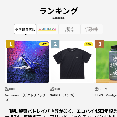
ランキング
RANKING
1
2
3
DIME
DIME
BE-PAL
Victorinox（ビクトリノック
NANGA（ナンガ）
BE-PAL×nal
ス）
『機動警察パトレイバ
『龍が如く』エコハイ
45周年記
ー EZY』篠原重工 フ
ブリッド ボックスロ
ゲンボトル広