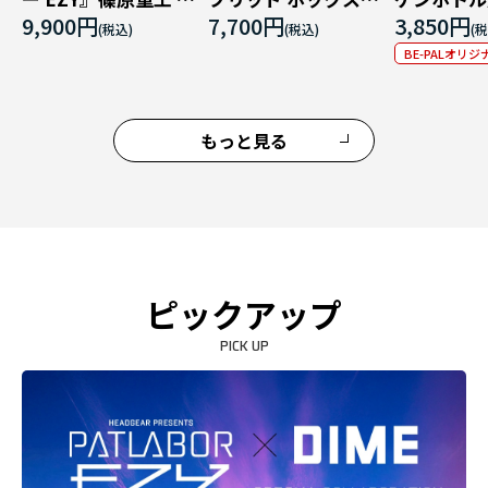
ィールドマスター
ゴ エンブロイダリーT
9,900円
7,700円
3,850円
シャツ
BE-PALオリジ
もっと見る
ピックアップ
PICK UP