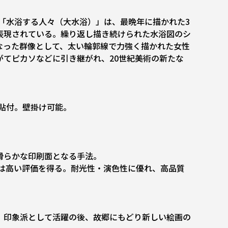
「水浴する人々（大水浴）」は、最晩年に描かれた3
表現されている。繰り返し描き続けられた水浴図のシ
なった群像として、太い輪郭線で力強く描かれた女性
てピカソなどに引き継がれ、20世紀美術の新たな
貼付。壁掛け可能。
滑らかな印刷面となる手法。
質は高い評価を得る。耐光性・演色性に優れ、高品質
。印象派として活躍の後、故郷にもどり新しい絵画の