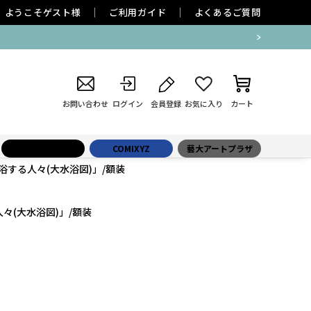
ようこそ
ゲスト
様
ご利用ガイド
よくあるご質問
お問い合わせ
ログイン
会員登録
お気に入り
カート
小学館百貨店
COMIXYZ
藝大アートプラザ
浴する人々(大水浴図)」/額装
々(大水浴図)」/額装