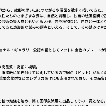
年代から、故郷の思い出につながる水浴図を数多く描いてきた。
女性たちのさまざまな姿は、自然と調和し、独自の絵画空間で
の芸術の集大成ともいえる大作。岩や植物など、自然と一体と
してきた造形的な試みの頂点といえる。そして、その試みはやが
ショナル・ギャラリー公認の証としてマットに金色のプレートが
り高品質・高細に複製。
、直接紙に噴き付けて印刷しているので網点（ドット）がなく
や重要文化財などのレプリカ製作にも応用されており、その品
で絵の勉強を始め、第１回印象派展に出品してその一員となる