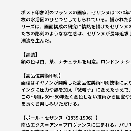
ポスト印象派のフランスの画家、セザンヌは1870
枚の水浴図のひとつとしてしられている。描かれた
リーズは、画面構成の研究に情熱を傾けたセザンヌ
たちの彫刻のような存在感は、セザンヌが長年追求
潮流を生んだ。
【額装】
額の色は白、茶、ナチュラルを用意。ロンドン ナ
【高品位美術印刷】
画稿はキヤノンが開発した高品位美術印刷技術によ
インクに圧力や熱を加え「微粒子」に変えたうえで
この印刷は30～50年近く変色しない技術から国宝
を長くお楽しみいただける。
【ポール・セザンヌ（1839-1906）】
南仏エクス＝アン＝プロヴァンスに生まれる。パリ