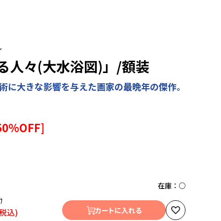
ル
人々(大水浴図)」/額装
美術に大きな影響を与えた画家の最晩年の傑作。
50
%OFF]
在庫：
○
カートに入れる