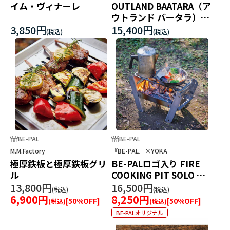
イム・ヴィナーレ
OUTLAND BAATARA（ア
ウトランド バータラ）第
2世代モデル
3,850円
15,400円
BE-PAL
BE-PAL
M.M.Factory
『BE-PAL』×YOKA
極厚鉄板と極厚鉄板グリ
BE-PALロゴ入り FIRE
ル
COOKING PIT SOLO 麻
袋付きセット
13,800円
16,500円
6,900円
8,250円
[
50
%OFF]
[
50
%OFF]
BE-PALオリジナル