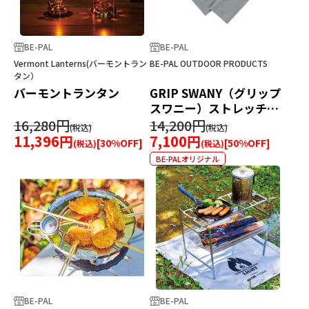
BE-PAL
BE-PAL
Vermont Lanterns(バーモントラン
BE-PAL OUTDOOR PRODUCTS
タン）
バーモントランタン
GRIP SWANY（グリップ
スワニー）ストレッチジ
ップオフパンツ
16,280円
14,200円
11,396円
7,100円
[
30
%OFF]
[
50
%OFF]
BE-PALオリジナル
BE-PAL
BE-PAL