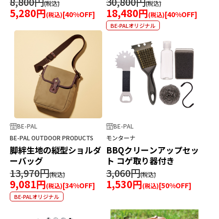
8,800円
30,800円
5,280円
18,480円
[
40
%OFF]
[
40
%OFF]
BE-PALオリジナル
BE-PAL
BE-PAL
BE-PAL OUTDOOR PRODUCTS
モンターナ
脚絆生地の縦型ショルダ
BBQクリーンアップセッ
ーバッグ
ト コゲ取り器付き
13,970円
3,060円
9,081円
1,530円
[
34
%OFF]
[
50
%OFF]
BE-PALオリジナル