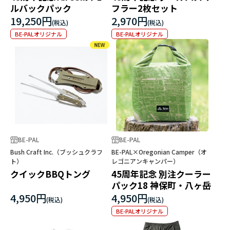
ルバックパック
フラー2枚セット
19,250円
2,970円
BE-PALオリジナル
BE-PALオリジナル
BE-PAL
BE-PAL
Bush Craft Inc.（ブッシュクラフ
BE-PAL×Oregonian Camper（オ
ト）
レゴニアンキャンパー）
クイックBBQトング
45周年記念 別注クーラー
パック18 神保町・八ヶ岳
4,950円
4,950円
BE-PALオリジナル