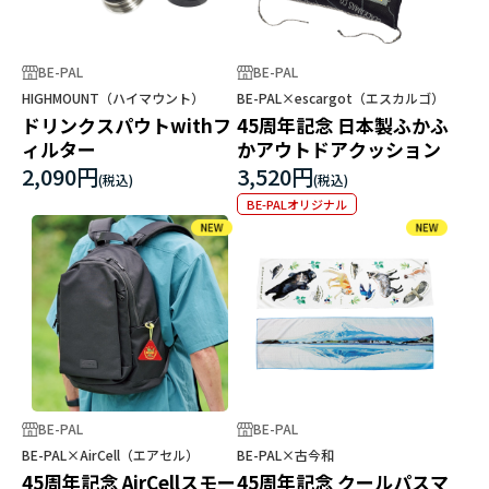
BE-PAL
BE-PAL
HIGHMOUNT（ハイマウント）
BE-PAL×escargot（エスカルゴ）
ドリンクスパウトwithフ
45周年記念 日本製ふかふ
ィルター
かアウトドアクッション
2,090円
3,520円
BE-PALオリジナル
BE-PAL
BE-PAL
BE-PAL×AirCell（エアセル）
BE-PAL×古今和
45周年記念 AirCellスモー
45周年記念 クールパスマ