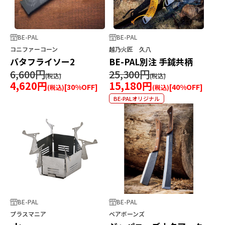
BE-PAL
BE-PAL
コニファーコーン
越乃火匠 久八
バタフライソー2
BE-PAL別注 手鉞共柄
6,600円
25,300円
4,620円
15,180円
[
30
%OFF]
[
40
%OFF]
BE-PALオリジナル
BE-PAL
BE-PAL
プラスマニア
ベアボーンズ