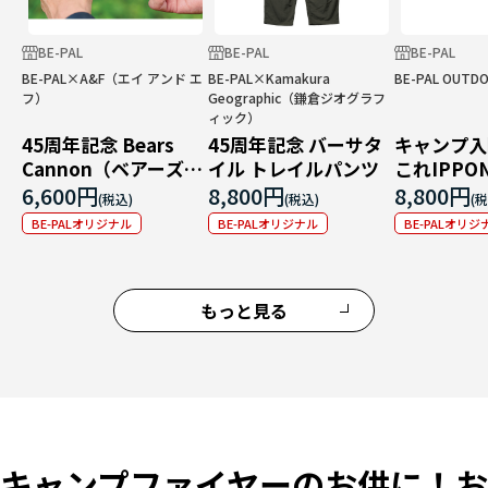
BE-PAL
BE-PAL
BE-PAL
BE-PAL×A&F（エイ アンド エ
BE-PAL×Kamakura
BE-PAL OUTD
フ）
Geographic（鎌倉ジオグラフ
ィック）
45周年記念 Bears
45周年記念 バーサタ
キャンプ入
Cannon（ベアーズキ
イル トレイルパンツ
これIPPO
ャノン）
6,600円
8,800円
8,800円
BE-PALオリジナル
BE-PALオリジナル
BE-PALオリジ
もっと見る
キャンプファイヤーのお供に！お