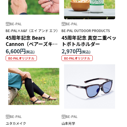
BE-PAL
BE-PAL
BE-PAL×A&F（エイ アンド エフ）
BE-PAL OUTDOOR PRODUCTS
45周年記念 Bears
45周年記念 真空二重ペッ
Cannon（ベアーズキャ
トボトルホルダー
ノン）
6,600円
2,970円
BE-PALオリジナル
BE-PALオリジナル
BE-PAL
BE-PAL
ユタカメイク
山本光学