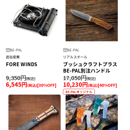
BE-PAL
BE-PAL
岩谷産業
リアルスチール
FORE WINDS
ブッシュクラフトプラス
BE-PAL別注ハンドル
9,350円
17,050円
6,545円
10,230円
[
30
%OFF]
[
40
%OFF]
BE-PALオリジナル