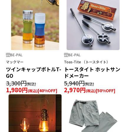
BE-PAL
BE-PAL
マックマー
Toas-Tite （トースタイト）
ツインキャップボトルT-
トースタイト ホットサン
GO
ドメーカー
3,300円
5,940円
1,980円
2,970円
[
40
%OFF]
[
50
%OFF]