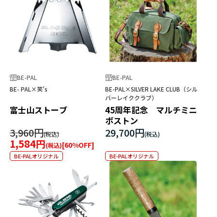
BE-PAL
BE-PAL
BE- PAL×笑’s
BE-PAL×SILVER LAKE CLUB（シル
バーレイククラブ）
富士山ストーブ
45周年記念 マルチミニ
ボストン
3,960円
29,700円
1,584円
[
60
%OFF]
BE-PALオリジナル
BE-PALオリジナル