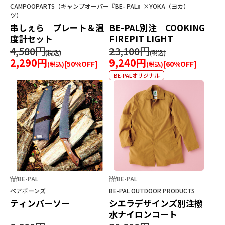
CAMPOOPARTS（キャンプオーパー
『BE- PAL』×YOKA（ヨカ）
ツ）
串しぇら プレート＆温
BE-PAL別注 COOKING
度計セット
FIREPIT LIGHT
4,580円
23,100円
2,290円
9,240円
[
50
%OFF]
[
60
%OFF]
BE-PALオリジナル
BE-PAL
BE-PAL
べアボーンズ
BE-PAL OUTDOOR PRODUCTS
ティンバーソー
シエラデザインズ別注撥
水ナイロンコート