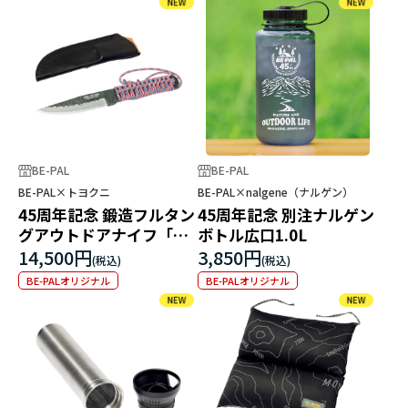
BE-PAL
BE-PAL
BE-PAL×トヨクニ
BE-PAL×nalgene（ナルゲン）
45周年記念 鍛造フルタン
45周年記念 別注ナルゲン
グアウトドアナイフ「独
ボトル広口1.0L
遊」
14,500円
3,850円
BE-PALオリジナル
BE-PALオリジナル