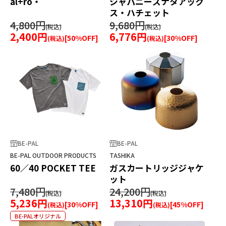
al+ro・
ジャパニーズナタアック
ス・ハチェット
4,800円
9,680円
2,400円
6,776円
[
50
%OFF]
[
30
%OFF]
BE-PAL
BE-PAL
BE-PAL OUTDOOR PRODUCTS
TASHIKA
60／40 POCKET TEE
ガスカートリッジジャケ
ット
7,480円
24,200円
5,236円
13,310円
[
30
%OFF]
[
45
%OFF]
BE-PALオリジナル