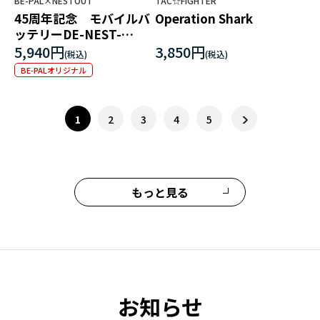
BE-PAL×NESTOUT
TAC☆FIGHTER
45周年記念 モバイルバ
Operation Shark
ッテリーDE-NEST-
5000OV 特製ポーチ付
5,940円
3,850円
BE-PALオリジナル
1
2
3
4
5
もっと見る
お知らせ