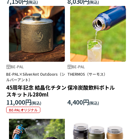
7,150円
8,030円
BE-PAL
BE-PAL
BE-PAL×SilverAnt Outdoors（シ
THERMOS（サーモス）
ルバーアント）
45周年記念 結晶化チタン
保冷炭酸飲料ボトル
スキットル280ml
11,000円
4,400円
BE-PALオリジナル