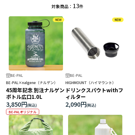
13
対象商品：
件
BE-PAL
BE-PAL
BE-PAL×nalgene（ナルゲン）
HIGHMOUNT（ハイマウント）
45周年記念 別注ナルゲン
ドリンクスパウトwithフ
ボトル広口1.0L
ィルター
3,850円
2,090円
BE-PALオリジナル