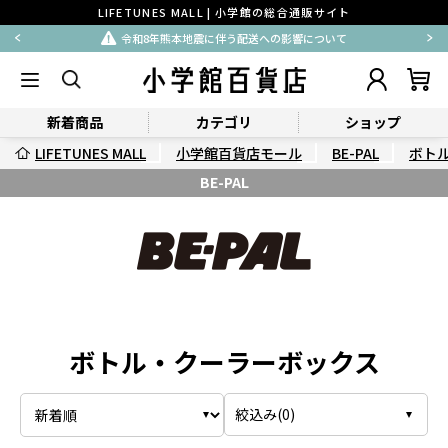
LIFETUNES MALL | 小学館の総合通販サイト
令和8年熊本地震に伴う配送への影響について
新着商品
カテゴリ
ショップ
LIFETUNES MALL
小学館百貨店モール
BE-PAL
ボト
BE-PAL
ボトル・クーラーボックス
絞込み(
0
)