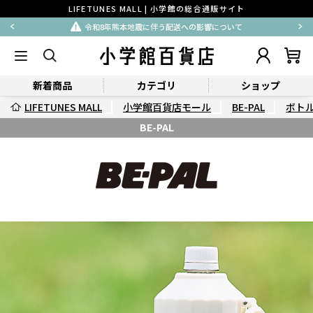
LIFETUNES MALL | 小学館の総合通販サイト
令和8年熊本地震に伴う配送への影響について
新着商品
カテゴリ
ショップ
LIFETUNES MALL
小学館百貨店モール
BE-PAL
ボト
BE-PAL