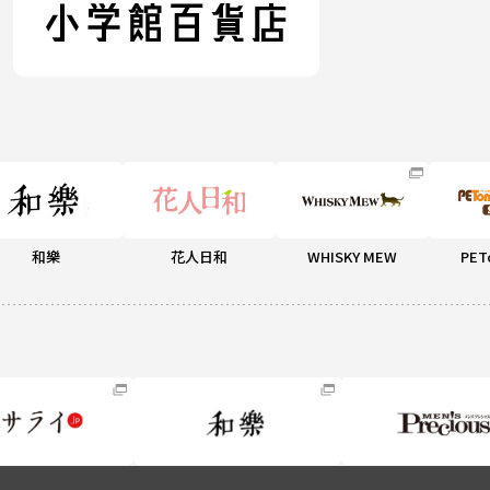
和樂
花人日和
WHISKY MEW
PET