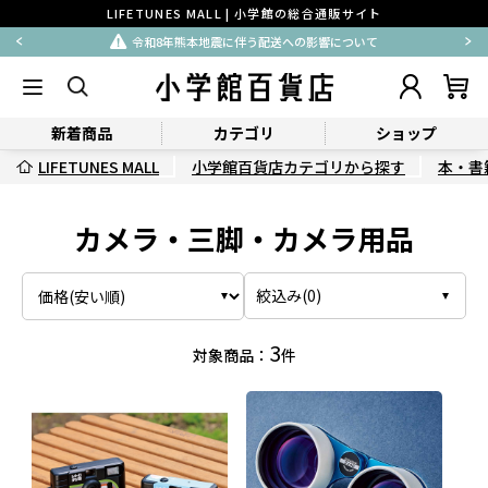
LIFETUNES MALL | 小学館の総合通販サイト
令和8年熊本地震に伴う配送への影響について
新着商品
カテゴリ
ショップ
LIFETUNES MALL
小学館百貨店カテゴリから探す
本・書
カメラ・三脚・カメラ用品
絞込み(
0
)
3
対象商品：
件