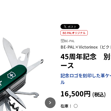
BE-PALオリジナル
BE-PAL
BE-PAL×Victorinox
45周年記念 
ース
記念ロゴを刻印した革ケ
ル
16,500円
在庫：
○