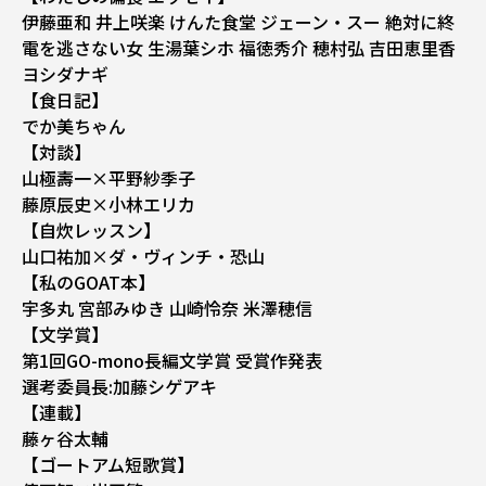
伊藤亜和 井上咲楽 けんた食堂 ジェーン・スー 絶対に終
電を逃さない女 生湯葉シホ 福徳秀介 穂村弘 吉田恵里香
ヨシダナギ
【食日記】
でか美ちゃん
【対談】
山極壽一×平野紗季子
藤原辰史×小林エリカ
【自炊レッスン】
山口祐加×ダ・ヴィンチ・恐山
【私のGOAT本】
宇多丸 宮部みゆき 山崎怜奈 米澤穂信
【文学賞】
第1回GO-mono長編文学賞 受賞作発表
選考委員長:加藤シゲアキ
【連載】
藤ヶ谷太輔
【ゴートアム短歌賞】