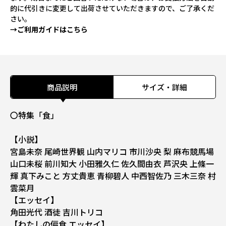
的に代引きに変更して出荷させていただきますので、ご了承くだ
さい。
→ご利用ガイドはこちら
商品説明
サイズ・詳細
〇特集「食」
【小説】
宮島未奈 尾崎世界観 山内マリコ 市川沙央 梨 麻布競馬場
山口未桜 前川知大 小田雅久仁 佐久間由衣 芦沢央 上條一
輝 真下みこと 方丈貴恵 青柳碧人 中西智佐乃 三木三奈 村
雲菜月
【エッセイ】
角田光代 酒徒 吉川トリコ
【わたしの偏食 エッセイ】