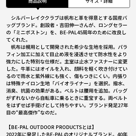
商品説明
サイズ・詳細
シルバーレイククラブは帆布と革を得意とする国産バ
ッグブランド。創設者・吉田伸一さんが、ロングセラー
の「ミニボストン」を、BE-PAL45周年のために改良し
てくれた。
帆布は幌用として開発された希少な生地を採用。パラ
フィン加工に加えて目止め液を浸透させて防水性をより
強力にした特別な仕様だ。主室は止水ファスナーに変更
した。牛革にはオイルを入れ、顔料を軽く吹き付けてい
るので雨水と紫外線にも強く、傷もつきにくい。内張り
は特殊ナイロン生地「バイオライナー」を選択。撥水、
消臭、抗菌の効果がある。ベルトは腰用を追加。バッグ
がずれないから自転車に乗るときに重宝する。両ベルト
をはずせば手提げとして持ちやすい。ブランド発足27年
目の“最高傑作”なのだ。
【BE-PAL OUTDOOR PRODUCTSとは】
2022年に発足したBE-PALのオリジナルブランド。40年