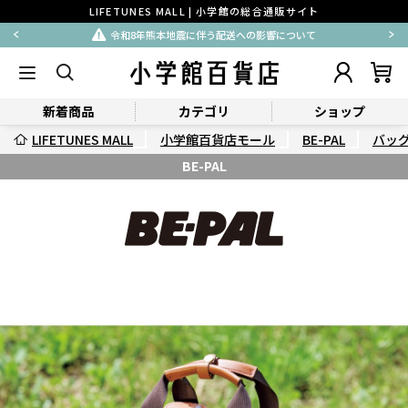
LIFETUNES MALL | 小学館の総合通販サイト
令和8年熊本地震に伴う配送への影響について
新着商品
カテゴリ
ショップ
LIFETUNES MALL
小学館百貨店モール
BE-PAL
バッ
BE-PAL