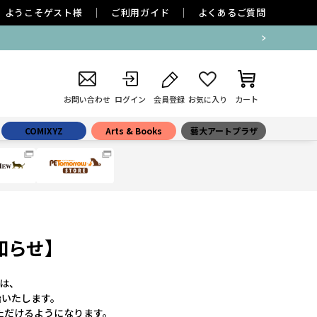
ようこそ
ゲスト
様
ご利用ガイド
よくあるご質問
お問い合わせ
ログイン
会員登録
お気に入り
カート
COMIXYZ
Arts & Books
藝大アートプラザ
知らせ】
」は、
始いたします。
ただけるようになります。