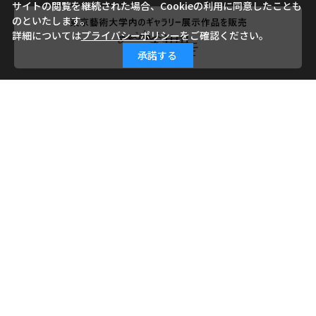
サイトの閲覧を継続された場合、Cookieの利用に同意したことも
のといたします。
詳細については
プライバシーポリシー
をご確認ください。
承諾する
会社概要
ご利用ガイド
ご利用規約
よくあるご質問
お問い合わせ
小学館ID
特定商取引に基づく表記