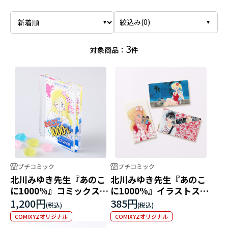
絞込み(
0
)
3
対象商品：
件
プチコミック
プチコミック
北川みゆき先生『あのこ
北川みゆき先生『あのこ
に1000%』コミックス1
に1000%』イラストステ
巻ミニアクリルブロック
ッカー
1,200円
385円
COMIXYZオリジナル
COMIXYZオリジナル