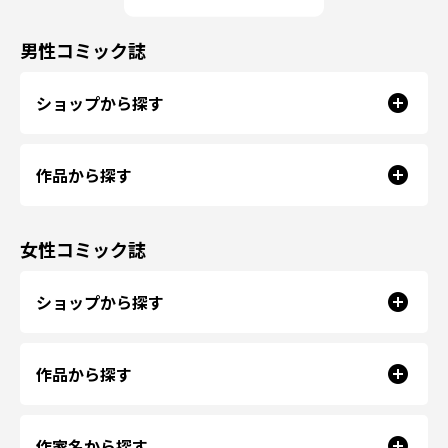
男性コミック誌
ショップから探す
作品から探す
女性コミック誌
ショップから探す
作品から探す
作家名から探す