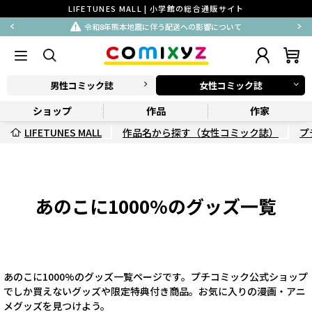
LIFETUNES MALL | 小学館の総合通販サイト
令和8年熊本地震に伴う配送への影響について
男性コミック誌
女性コミック誌
ショップ
作品
作家
LIFETUNES MALL
作品名から探す（女性コミック誌）
プ
あのこに1000%のグッズ一覧
あのこに1000%のグッズ一覧ページです。プチコミック公式ショップ
でしか買えないグッズや限定特典付き商品。お気に入りの漫画・アニ
メグッズを見つけよう。