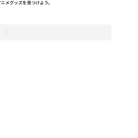
アニメグッズを見つけよう。