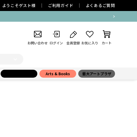
ようこそ
ゲスト
様
ご利用ガイド
よくあるご質問
お問い合わせ
ログイン
会員登録
お気に入り
カート
小学館百貨店
Arts & Books
藝大アートプラザ