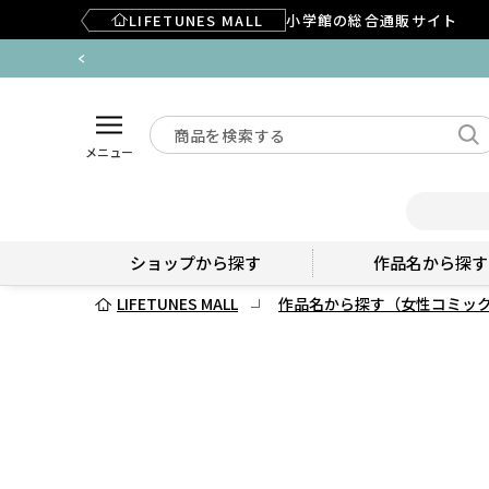
LIFETUNES MALL
小学館の総合通販サイト
メニュー
ショップから探す
作品名から探す
LIFETUNES MALL
作品名から探す（女性コミッ