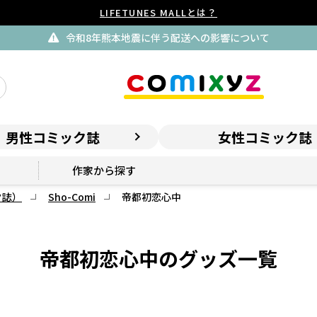
LIFETUNES MALLとは？
令和8年熊本地震に伴う配送への影響について
男性コミック誌
女性コミック誌
作家から探す
ク誌）
Sho-Comi
帝都初恋心中
帝都初恋心中のグッズ一覧