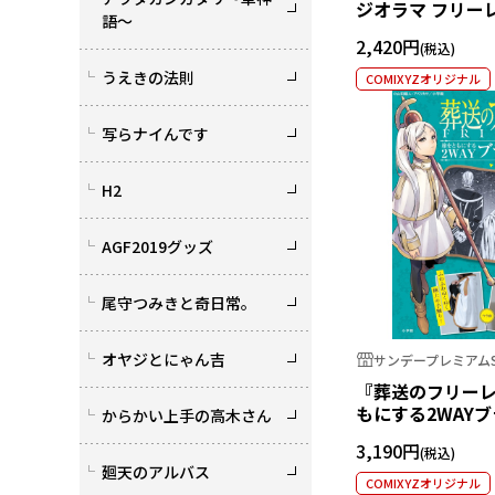
ジオラマ フリー
語～
2,420円
うえきの法則
COMIXYZオリジナル
写らナイんです
H2
AGF2019グッズ
尾守つみきと奇日常。
オヤジとにゃん吉
サンデープレミアムS
『葬送のフリーレ
もにする2WAY
からかい上手の高木さん
3,190円
廻天のアルバス
COMIXYZオリジナル