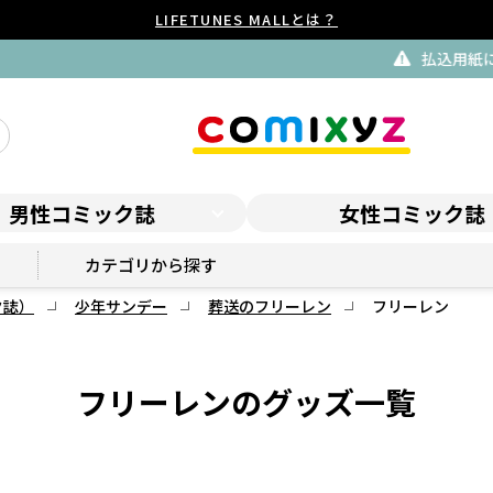
LIFETUNES MALLとは？
払込用紙による後払い決済 一時停止のお知らせ
男性コミック誌
女性コミック誌
サンデープレミアムSHOP
カテゴリから探す
ク誌）
少年サンデー
葬送のフリーレン
フリーレン
フリーレンのグッズ一覧