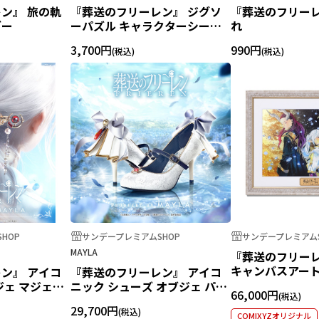
ン』 旅の軌
『葬送のフリーレン』 ジグソ
『葬送のフリーレ
ダー
ーパズル キャラクターシーン
れ
ズ 悠久の魔法使い 1000ピース
3,700円
990円
HOP
サンデープレミアムSHOP
サンデープレミアムS
MAYLA
『葬送のフリーレ
キャンバスアー
ン』 アイコ
『葬送のフリーレン』 アイコ
ジェ マジェス
ニック シューズ オブジェ パン
66,000円
リーレン
プス[WH]フリーレン
29,700円
COMIXYZオリジナル