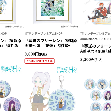
HOP
サンデープレミアムSHOP
サンデープレミアムS
arma bianca（ア
ン』 複製原
『葬送のフリーレン』 複製原
草」 復刻版
画第七弾 「花畑」 復刻版
『葬送のフリーレ
Ani-Art aqua 
8,800円
ルスタンド
3,300円
COMIXYZオリジナル