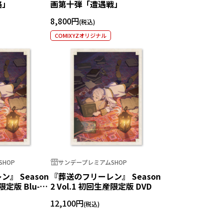
路」
画第十弾「遭遇戦」
8,800円
COMIXYZオリジナル
HOP
サンデープレミアムSHOP
』 Season
『葬送のフリーレン』 Season
限定版 Blu-
2 Vol.1 初回生産限定版 DVD
12,100円