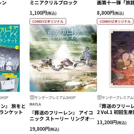
レン
ミニアクリルブロック
画第十一弾「旅
1,100円
8,800円
COMIXYZオリジナル
COMIXYZオリジナル
HOP
サンデープレミアムSHOP
サンデープレミアムS
MAYLA
ン』 旅をと
『葬送のフリーレン
ブランケット
2 Vol.1 初回生産
『葬送のフリーレン』 アイコ
ray
ニック ストーリー リングオブ
13,200円
ジェ[YI][勇者一行][フリー]
19,800円