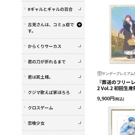
#ギャルとギャルの百合
古見さんは、コミュ症で
す。
からくりサーカス
君の刀が折れるまで
サンデープレミアムS
君は冥土様。
『葬送のフリーレン
2 Vol.2 初回生産
クジマ歌えば家ほろろ
ray
9,900円
クロスゲーム
恋喰少女