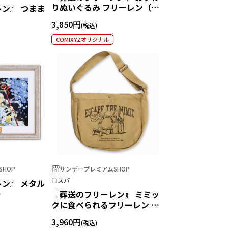
りぬいぐるみ フリーレン（冬
ン』 つまま
服）
3,850円
COMIXYZオリジナル
HOP
サンデープレミアムSHOP
コスパ
ン』 メタル
ト
『葬送のフリーレン』 ミミッ
クに食べられるフリーレン ニ
ュースペーパーバッグ SAND
3,960円
KHAKI