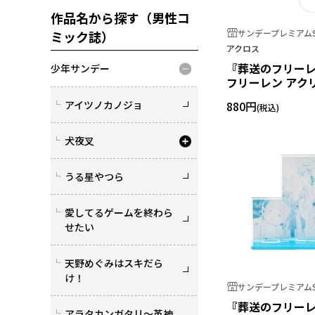
作品名から探す（男性コ
サンデープレミアムS
ミック誌）
アクロス
『葬送のフリーレ
少年サンデー
フリーレン アク
ダー
アイツノカノジョ
880円
犬夜叉
うる星やつら
愛してるゲームを終わら
せたい
天野めぐみはスキだら
け！
サンデープレミアムS
『葬送のフリー
アラタカンガタリ～革神