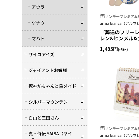
アウラ
サンデープレミアムS
ゲナウ
arma bianca（アル
『葬送のフリーレ
レン&ヒンメル&
マハト
Botania 缶バ
1,485円
サイコアイズ
ジャイアントお嬢様
死神坊ちゃんと黒メイド
シルバーマウンテン
白山と三田さん
サンデープレミアムS
真・侍伝 YAIBA（ヤイ
arma bianca（アル