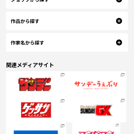
作品から探す
作家名から探す
関連メディアサイト