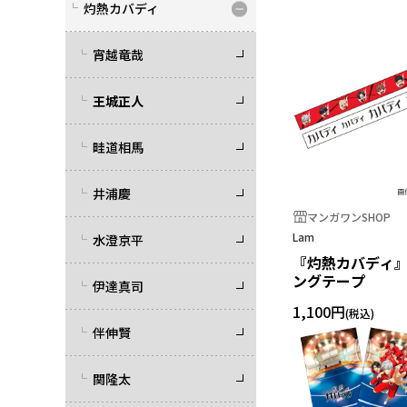
灼熱カバディ
宵越竜哉
王城正人
畦道相馬
井浦慶
マンガワンSHOP
Lam
水澄京平
『灼熱カバディ』
ングテープ
伊達真司
1,100円
伴伸賢
関隆太