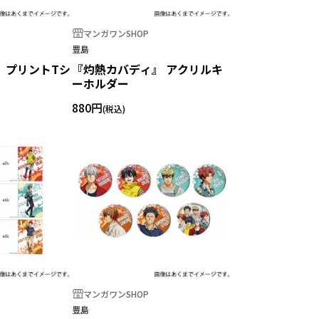
マンガワンSHOP
豊島
 プリントTシ
『灼熱カバディ』 アクリルキ
ーホルダー
880円
マンガワンSHOP
豊島