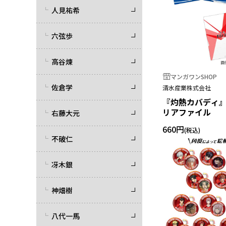
人見祐希
六弦歩
高谷煉
マンガワンSHOP
佐倉学
清水産業株式会社
『灼熱カバディ』
リアファイル
右藤大元
660円
不破仁
冴木銀
神畑樹
八代一馬