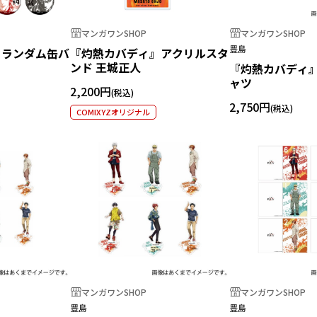
マンガワンSHOP
マンガワンSHOP
豊島
』ランダム缶バ
『灼熱カバディ』アクリルスタ
ンド 王城正人
『灼熱カバディ』
ャツ
2,200円
2,750円
COMIXYZオリジナル
マンガワンSHOP
マンガワンSHOP
豊島
豊島