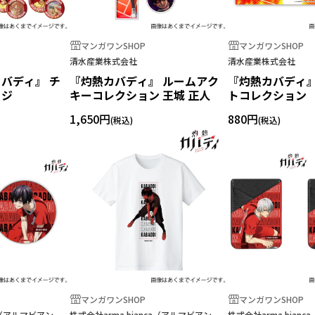
マンガワンSHOP
マンガワンSHOP
清水産業株式会社
清水産業株式会社
カバディ』 チ
『灼熱カバディ』 ルームアク
『灼熱カバディ』
ッジ
キーコレクション 王城 正人
トコレクション
1,650円
880円
マンガワンSHOP
マンガワンSHOP
ca（アルマビアン
株式会社arma bianca（アルマビアン
株式会社arma bian