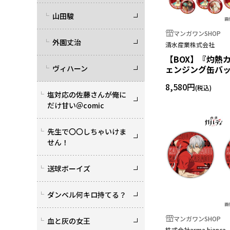
山田駿
マンガワンSHOP
外園丈治
清水産業株式会社
【BOX】『灼熱
ヴィハーン
ェンジング缶バ
8,580円
塩対応の佐藤さんが俺に
だけ甘い＠comic
先生で〇〇しちゃいけま
せん！
送球ボーイズ
ダンベル何キロ持てる？
マンガワンSHOP
血と灰の女王
株式会社arma bian