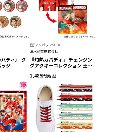
マンガワンSHOP
清水産業株式会社
カバディ』 ク
『灼熱カバディ』 チェンジン
バッジ
グアクキーコレクション 王城
正人
1,485円