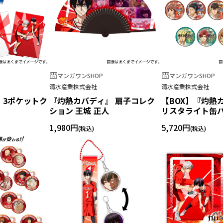
マンガワンSHOP
マンガワンSHOP
清水産業株式会社
清水産業株式会社
 3ポケットク
『灼熱カバディ』 扇子コレク
【BOX】『灼熱
ション 王城 正人
リスタライト缶
1,980円
5,720円