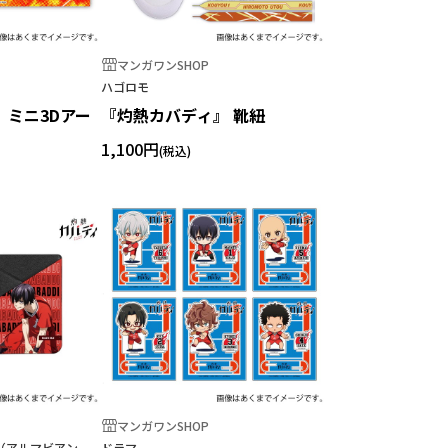
マンガワンSHOP
ハゴロモ
 ミニ3Dアー
『灼熱カバディ』 靴紐
1,100円
マンガワンSHOP
ca（アルマビアン
ドラマ