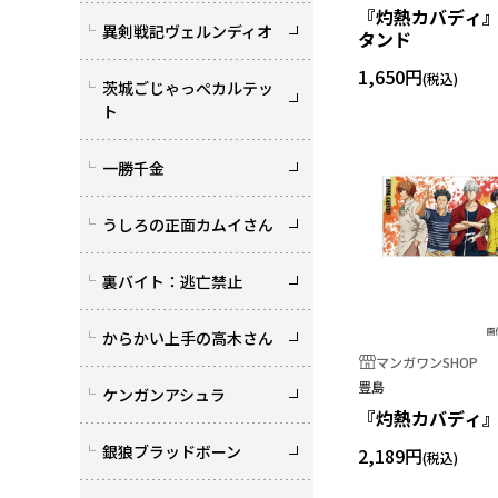
『灼熱カバディ』
異剣戦記ヴェルンディオ
タンド
1,650円
茨城ごじゃっぺカルテッ
ト
一勝千金
うしろの正面カムイさん
裏バイト：逃亡禁止
からかい上手の高木さん
マンガワンSHOP
豊島
ケンガンアシュラ
『灼熱カバディ』
銀狼ブラッドボーン
2,189円