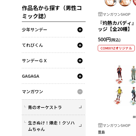
作品名から探す（男性コ
マンガワンSHOP
ミック誌）
『灼熱カバディ
ッジ【全20種】
少年サンデー
500円
てれびくん
COMIXYZオリジナル
サンデーＧＸ
GAGAGA
マンガワン
青のオーケストラ
生きぬけ！爆走！クソハ
マンガワンSHOP
ムちゃん
豊島