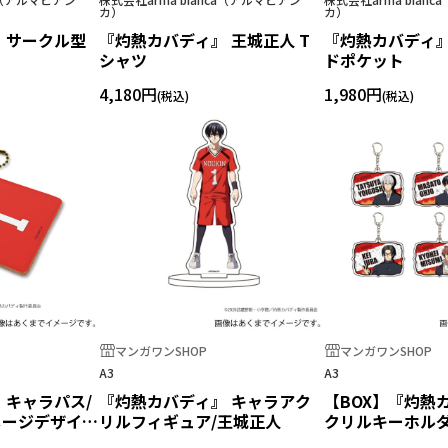
カ）
カ）
 サークル型
『灼熱カバディ』 王城正人 T
『灼熱カバディ』
シャツ
ドポケット
4,180円
1,980円
マンガワンSHOP
マンガワンSHOP
A3
A3
 キャラパス/
『灼熱カバディ』 キャラアク
【BOX】『灼熱
メージデザイン
リルフィギュア/王城正人
クリルキーホル