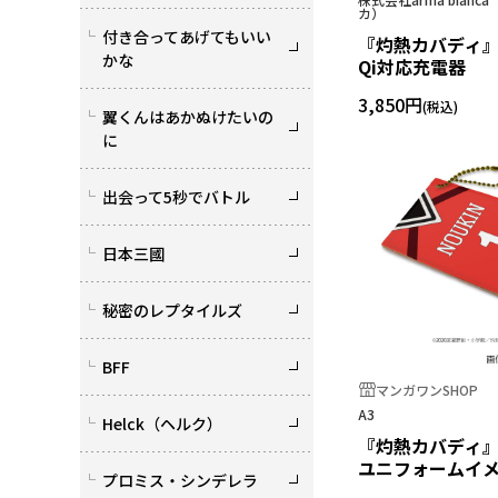
カ）
付き合ってあげてもいい
『灼熱カバディ』
かな
Qi対応充電器
3,850円
翼くんはあかぬけたいの
に
出会って5秒でバトル
日本三國
秘密のレプタイルズ
BFF
マンガワンSHOP
A3
Helck（ヘルク）
『灼熱カバディ』
ユニフォームイ
プロミス・シンデレラ
王城正人ver.