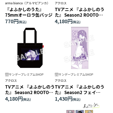
arma bianca（アルマビアンカ）
アクロス
『よふかしのうた』
TVアニメ 『よふかしのう
75mmオーロラ缶バッジ
た』 Season2 ROOTOTE
コラボトートバッグ ナズ
770円
4,180円
ナA
サンデープレミアムSHOP
サンデープレミアムSHOP
アクロス
アクロス
TVアニメ 『よふかしのう
TVアニメ 『よふかしのう
た』 Season2 ROOTOTE
た』 Season2 フェイス
コラボトートバッグ ナズ
タオル ナズナA
4,180円
1,430円
ナB