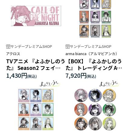
サンデープレミアムSHOP
サンデープレミアムSHOP
アクロス
arma bianca（アルマビアンカ）
TVアニメ 『よふかしのう
【BOX】『よふかしのう
た』 Season2 フェイス
た』 トレーディング Ani-
タオル ナズナB
Art BLACK LABEL アクリ
1,430円
7,920円
ルスタンド