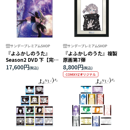
サンデープレミアムSHOP
サンデープレミアムSHOP
『よふかしのうた』
『よふかしのうた』複製
Season2 DVD 下【完全
原画第7弾
生産限定版】
17,600円
8,800円
COMIXYZオリジナル