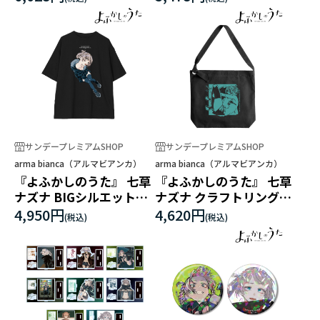
ス
サンデープレミアムSHOP
サンデープレミアムSHOP
arma bianca（アルマビアンカ）
arma bianca（アルマビアンカ）
『よふかしのうた』 七草
『よふかしのうた』 七草
ナズナ BIGシルエットT
ナズナ クラフトリングシ
シャツユニセックス
ョルダーバッグ
4,950円
4,620円