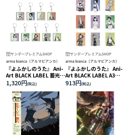
サンデープレミアムSHOP
サンデープレミアムSHOP
arma bianca（アルマビアンカ）
arma bianca（アルマビアンカ）
『よふかしのうた』 Ani-
『よふかしのうた』 Ani-
Art BLACK LABEL 蓄光ア
Art BLACK LABEL A3マ
クリルキーホルダー
ット加工ポスター
1,320円
913円