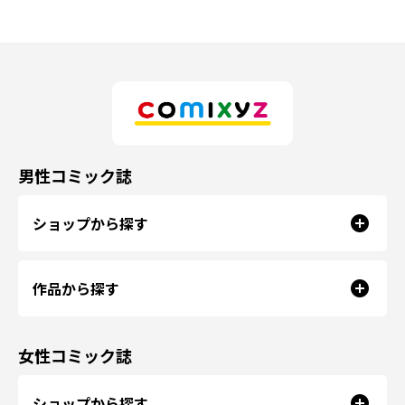
男性コミック誌
ショップから探す
作品から探す
女性コミック誌
ショップから探す