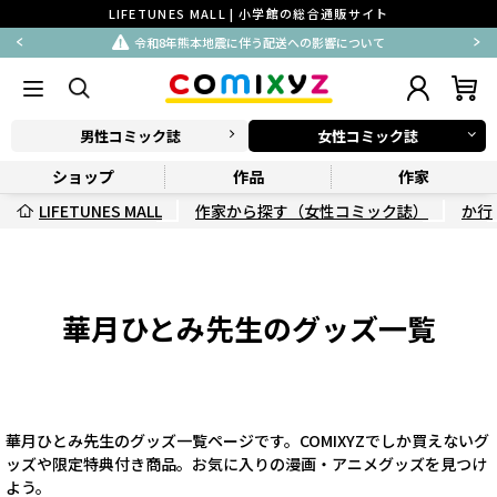
LIFETUNES MALL | 小学館の総合通販サイト
令和8年熊本地震に伴う配送への影響について
男性コミック誌
女性コミック誌
ショップ
作品
作家
LIFETUNES MALL
作家から探す（女性コミック誌）
か行
華月ひとみ先生のグッズ一覧
華月ひとみ先生のグッズ一覧ページです。COMIXYZでしか買えないグ
ッズや限定特典付き商品。お気に入りの漫画・アニメグッズを見つけ
よう。