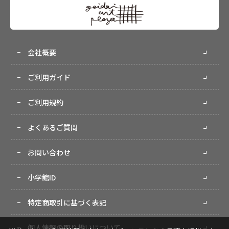
会社概要
ご利用ガイド
ご利用規約
よくあるご質問
お問い合わせ
小学館ID
特定商取引に基づく表記
個人情報の取り扱いについて