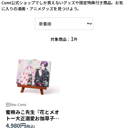
Comi公式ショップでしか買えないグッズや限定特典付き商品。お気
に入りの漫画・アニメグッズを見つけよう。
1
対象商品：
件
Sho-Comi
蜜樹みこ先生『花とメオ
トー大正溺愛お伽草子
ー』 キャンバスアート
4,980円