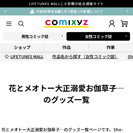
LIFETUNES MALL | 小学館の総合通販サイト
令和8年熊本地震に伴う配送への影響について
男性コミック誌
女性コミック誌
ショップ
作品
作家
LIFETUNES MALL
作品名から探す（女性コミック誌）
Sh
花とメオトー大正溺愛お伽草子―
のグッズ一覧
花とメオトー大正溺愛お伽草子―のグッズ一覧ページです。Sho-