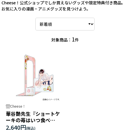
Cheese！公式ショップでしか買えないグッズや限定特典付き商品。
お気に入りの漫画・アニメグッズを見つけよう。
1
対象商品：
件
Cheese！
華谷艶先生『ショートケ
ーキの苺はいつ食べ
る？』アクリルブックエ
2,640円