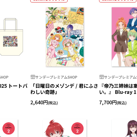
HOP
サンデープレミアムSHOP
サンデープレミアムS
25 トートバ
「日曜日のメゾンデ / 君にふさ
『帝乃三姉妹は
わしい奇跡」
い。』 Blu-ray
定版】
2,640円
7,700円