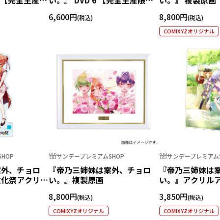
 6 【完全生産限
い。』 DVD 6 【完全生産限定
い。』 複製原画
版】
6,600円
8,800円
COMIXYZオリジナル
HOP
サンデープレミアムSHOP
サンデープレミアムS
案外、チョロ
『帝乃三姉妹は案外、チョロ
『帝乃三姉妹は
文化祭アクリル
い。』複製原画
い。』アクリル
一輝
8,800円
3,850円
COMIXYZオリジナル
COMIXYZオリジナル