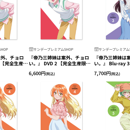
HOP
サンデープレミアムSHOP
サンデープレミアムS
案外、チョロ
『帝乃三姉妹は案外、チョロ
『帝乃三姉妹は
 2 【完全生産限
い。』 DVD 2 【完全生産限定
い。』 Blu-ray
版】
定版】
6,600円
7,700円