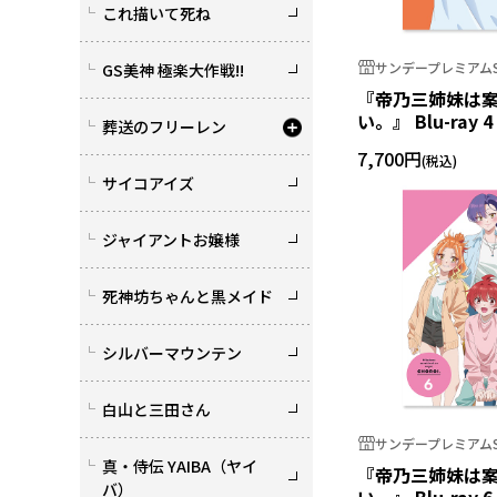
これ描いて死ね
サンデープレミアムS
GS美神 極楽大作戦!!
『帝乃三姉妹は
い。』 Blu-ray
葬送のフリーレン
定版】
7,700円
サイコアイズ
ジャイアントお嬢様
死神坊ちゃんと黒メイド
シルバーマウンテン
白山と三田さん
サンデープレミアムS
真・侍伝 YAIBA（ヤイ
『帝乃三姉妹は
バ）