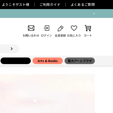
ようこそ
ゲスト
様
ご利用ガイド
よくあるご質問
お問い合わせ
ログイン
会員登録
お気に入り
カート
小学館百貨店
Arts & Books
藝大アートプラザ