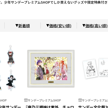
。少年サンデープレミアムSHOPでしか買えないグッズや限定特典付
新着順
価格(安い順)
価格(高い順)
HOP
サンデープレミアムSHOP
サンデープレミアムS
 少年サンデー
『帝乃三姉妹は案外、チョロ
サンデー文化祭20