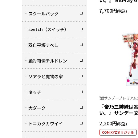
い。』 Blu-ray
定版】
7,700円
スクールバック
switch（スイッチ）
双亡亭壊すべし
絶対可憐チルドレン
ソアラと魔物の家
タッチ
サンデープレミアムS
『帝乃三姉妹は
大ダーク
い。』サンデー
スタンド
2,200円
トニカクカワイイ
COMIXYZオリジナル