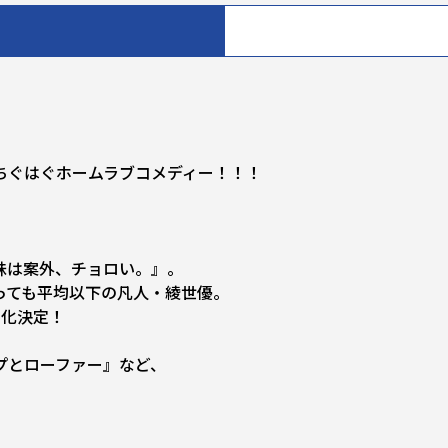
ちぐはぐホームラブコメディー！！！
妹は案外、チョロい。』。
っても平均以下の凡人・綾世優。
メ化決定！
プとローファー』など、