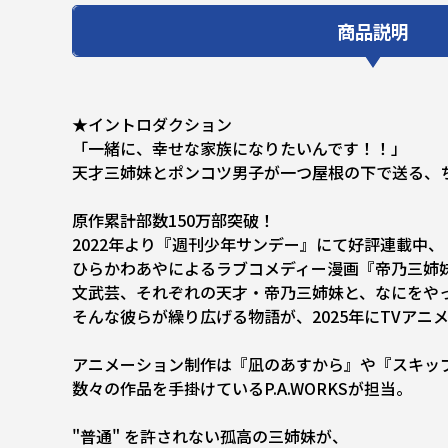
商品説明
★イントロダクション
「一緒に、幸せな家族になりたいんです！！」
天才三姉妹とポンコツ男子が一つ屋根の下で送る、
原作累計部数150万部突破！
2022年より『週刊少年サンデー』にて好評連載中、
ひらかわあやによるラブコメディー漫画『帝乃三姉
文武芸、それぞれの天才・帝乃三姉妹と、なにをや
そんな彼らが繰り広げる物語が、2025年にTVアニ
アニメーション制作は『凪のあすから』や『スキッ
数々の作品を手掛けているP.A.WORKSが担当。
"普通" を許されない孤高の三姉妹が、