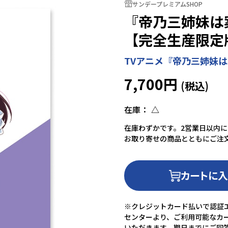
サンデープレミアムSHOP
『帝乃三姉妹は案外
【完全生産限定
TVアニメ『帝乃三姉妹は案
7,700円
在庫：
△
在庫わずかです。2営業日以内
お取り寄せの商品とともにご注
カートに
※クレジットカード払いで認証エ
センターより、ご利用可能なカ
いただきます。期日までにご回