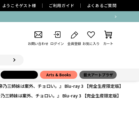
ようこそ
ゲスト
様
ご利用ガイド
よくあるご質問
込用紙による後払い決済 一時停止のお知らせ
お問い合わせ
ログイン
会員登録
お気に入り
カート
小学館百貨店
Arts & Books
藝大アートプラザ
帝乃三姉妹は案外、チョロい。』 Blu-ray 3 【完全生産限定版】
乃三姉妹は案外、チョロい。』 Blu-ray 3 【完全生産限定版】