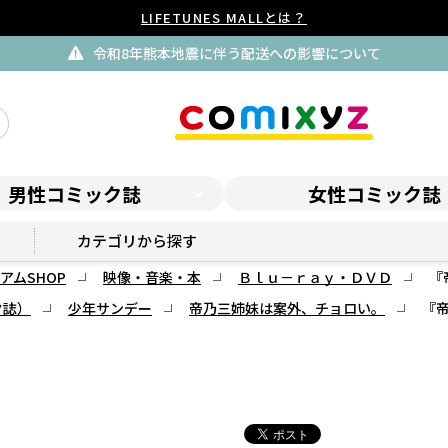
LIFETUNES MALLとは？
払
男性コミック誌
女性コミック誌
サンデープレミアムSHOP
カテゴリから探す
アムSHOP
映像・音楽・本
Ｂｌｕ－ｒａｙ・ＤＶＤ
『
ク誌）
少年サンデー
帝乃三姉妹は案外、チョロい。
『帝