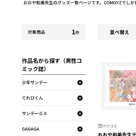
おおや和美先生のグッズ一覧ページです。COMIXYZで
1
並べ替え
対象商品
件
作品名から探す（男性コ
ミック誌）
少年サンデー
てれびくん
サンデーＧＸ
ベツコミ
GAGAGA
おおや和美先生