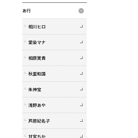
あ行
相川ヒロ
愛染マナ
相原実貴
秋里和国
朱神宝
浅野あや
芦原妃名子
甘宮ちか