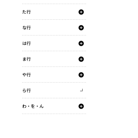
た行
な行
は行
ま行
や行
ら行
わ・を・ん