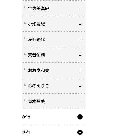
宇佐美真紀
小畑友紀
赤石路代
天音佑湖
おおや和美
おのえりこ
青木琴美
か行
さ行