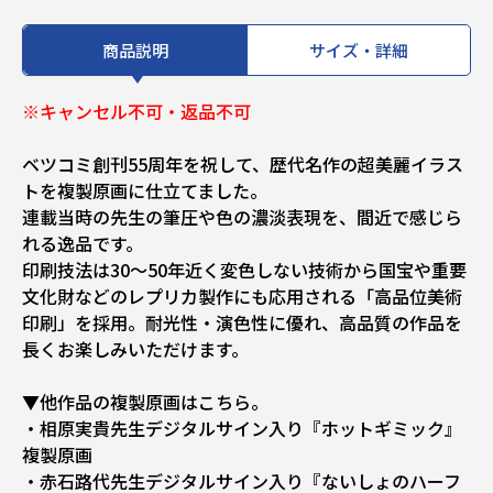
商品説明
サイズ・詳細
※キャンセル不可・返品不可
ベツコミ創刊55周年を祝して、歴代名作の超美麗イラス
トを複製原画に仕立てました。
連載当時の先生の筆圧や色の濃淡表現を、間近で感じら
れる逸品です。
印刷技法は30～50年近く変色しない技術から国宝や重要
文化財などのレプリカ製作にも応用される「高品位美術
印刷」を採用。耐光性・演色性に優れ、高品質の作品を
長くお楽しみいただけます。
▼他作品の複製原画はこちら。
・相原実貴先生デジタルサイン入り『ホットギミック』
複製原画
・赤石路代先生デジタルサイン入り『ないしょのハーフ