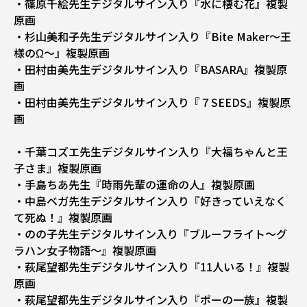
・篠原千絵先生デジタルサイン入り『水に棲む花』複製
原画
・杉山美和子先生デジタルサイン入り『Bite Maker～王
様のΩ～』複製原画
・田村由美先生デジタルサイン入り『BASARA』複製原
画
・田村由美先生デジタルサイン入り『７SEEDS』複製原
画
・千葉コズエ先生デジタルサイン入り『大福ちゃんと王
子さま』複製原画
・手島ちあ先生『時雨先輩の運命の人』複製原画
・中島ベガ先生デジタルサイン入り『好きっていえなく
て死ぬ！』複製原画
・のの子先生デジタルサイン入り『ブルーフライト～グ
ラハン女子物語～』複製原画
・萩尾望都先生デジタルサイン入り『11人いる！』複製
原画
・萩尾望都先生デジタルサイン入り『ポーの一族』複製