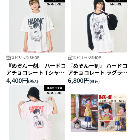
スピリッツSHOP
スピリッツSHOP
『めぞん一刻』 ハードコ
『めぞん一刻』 ハードコ
アチョコレート Tシャツ
アチョコレート ラグラン
C バニラホワイト
ロングスリーブTシャツ
4,400円
6,800円