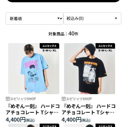
絞込み(
0
)
40
対象商品：
件
スピリッツSHOP
スピリッツSHOP
『めぞん一刻』 ハードコ
『めぞん一刻』 ハードコ
アチョコレート Tシャツ
アチョコレート Tシャツ
A サックス
B ブラック
4,400円
4,400円