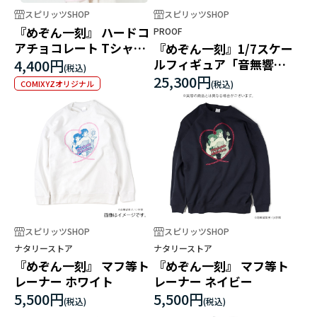
スピリッツSHOP
スピリッツSHOP
『めぞん一刻』 ハードコ
PROOF
アチョコレート Tシャツ
『めぞん一刻』1/7スケー
ライトピンク スピリッツ
4,400円
ルフィギュア「音無響子
SHOPオリジナル
with 惣一郎さん」
25,300円
COMIXYZオリジナル
スピリッツSHOP
スピリッツSHOP
ナタリーストア
ナタリーストア
『めぞん一刻』 マフ等ト
『めぞん一刻』 マフ等ト
レーナー ホワイト
レーナー ネイビー
5,500円
5,500円