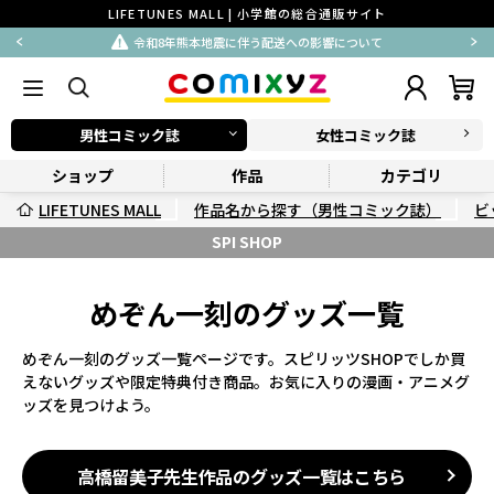
LIFETUNES MALL | 小学館の総合通販サイト
響について
払込用紙による後払い決済一時停止
男性コミック誌
女性コミック誌
ショップ
作品
カテゴリ
LIFETUNES MALL
作品名から探す（男性コミック誌）
ビ
SPI SHOP
めぞん一刻のグッズ一覧
めぞん一刻のグッズ一覧ページです。スピリッツSHOPでしか買
えないグッズや限定特典付き商品。お気に入りの漫画・アニメグ
ッズを見つけよう。
高橋留美子先生作品のグッズ一覧はこちら