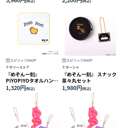
スピリッツSHOP
スピリッツSHOP
ナタリーストア
ナターシャ
『めぞん一刻』
『めぞん一刻』 スナック
PIYOPIYOタオルハンカ
茶々丸セット
チ
1,320円
1,980円