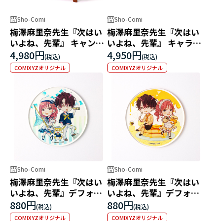
Sho-Comi
Sho-Comi
梅澤麻里奈先生『次はい
梅澤麻里奈先生『次はい
いよね、先輩』 キャンバ
いよね、先輩』 キャラブ
スアート
ロック
4,980円
4,950円
COMIXYZオリジナル
COMIXYZオリジナル
Sho-Comi
Sho-Comi
梅澤麻里奈先生『次はい
梅澤麻里奈先生『次はい
いよね、先輩』デフォル
いよね、先輩』デフォル
メキャラアクリルコース
メキャラアクリルコース
880円
880円
ターA
ターB
COMIXYZオリジナル
COMIXYZオリジナル