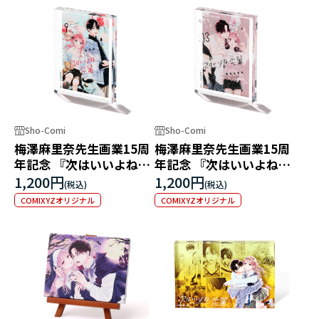
Sho-Comi
Sho-Comi
梅澤麻里奈先生画業15周
梅澤麻里奈先生画業15周
年記念 『次はいいよね、
年記念 『次はいいよね、
先輩』 コミックス9巻ミ
先輩』 コミックス13巻ミ
1,200円
1,200円
ニアクリルブロック
ニアクリルブロック
COMIXYZオリジナル
COMIXYZオリジナル