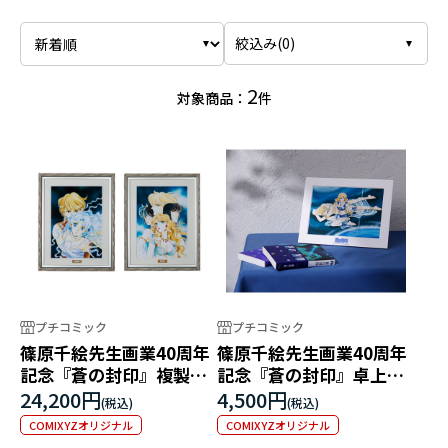
絞込み(
0
)
2
対象商品：
件
プチコミック
プチコミック
篠原千絵先生画業40周年
篠原千絵先生画業40周年
記念『蒼の封印』複製原
記念『蒼の封印』卓上複
画
製原画セット
24,200円
4,500円
COMIXYZオリジナル
COMIXYZオリジナル