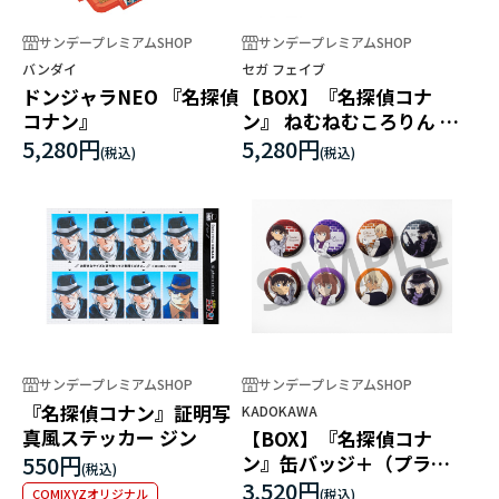
サンデープレミアムSHOP
サンデープレミアムSHOP
バンダイ
セガ フェイブ
ドンジャラNEO 『名探偵
【BOX】『名探偵コナ
コナン』
ン』 ねむねむころりん ア
クリルスタンド Vol.2
5,280円
5,280円
サンデープレミアムSHOP
サンデープレミアムSHOP
『名探偵コナン』証明写
KADOKAWA
真風ステッカー ジン
【BOX】『名探偵コナ
550円
ン』缶バッジ＋（プラ
ス） グローブスver.
3,520円
COMIXYZオリジナル