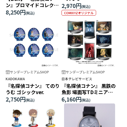
ン』ブロマイドコレクシ
2,970円
ョン vol.11
8,250円
COMIXYZオリジナル
サンデープレミアムSHOP
サンデープレミアムSHOP
KADOKAWA
日本テレビサービス
『名探偵コナン』 てのり
『名探偵コナン』 黒鉄の
うむ ゴシックver.
魚影 場面写TDミニアク
リルスタンド
2,750円
6,160円