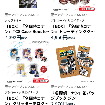
サンデープレミアムSHOP
サンデープレミアムSHOP
タカラトミー
ブシロードクリエイティブ
【BOX】『名探偵コナ
【BOX】『名探偵コナ
ン』TCG Case-Booster
ン』トレーディンググリ
03 黒影の襲来
ッターホログラム缶バッ
7,392円
4,950円
ジ BLACK
サンデープレミアムSHOP
サンデープレミアムSHOP
『名探偵コナン』缶バッ
ブシロードクリエイティブ
ジブック ジン
【BOX】『名探偵コナ
ン』グリッターホログラ
2,970円