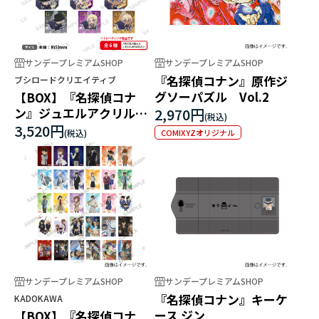
サンデープレミアムSHOP
サンデープレミアムSHOP
『名探偵コナン』原作ジ
ブシロードクリエイティブ
グソーパズル Vol.2
【BOX】『名探偵コナ
ン』ジュエルアクリルス
2,970円
トラップ
3,520円
COMIXYZオリジナル
サンデープレミアムSHOP
サンデープレミアムSHOP
『名探偵コナン』キーケ
KADOKAWA
ース ジン
【BOX】『名探偵コナ