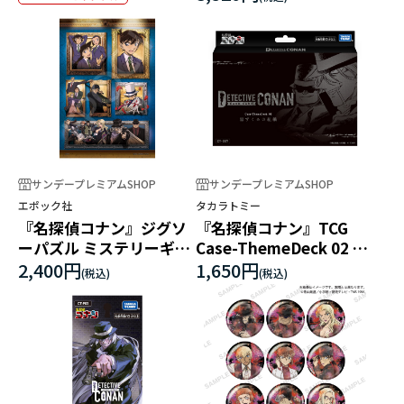
サンデープレミアムSHOP
サンデープレミアムSHOP
エポック社
タカラトミー
『名探偵コナン』ジグソ
『名探偵コナン』TCG
ーパズル ミステリーギャ
Case-ThemeDeck 02 黒
ラリーレフト
ずくめの組織
2,400円
1,650円