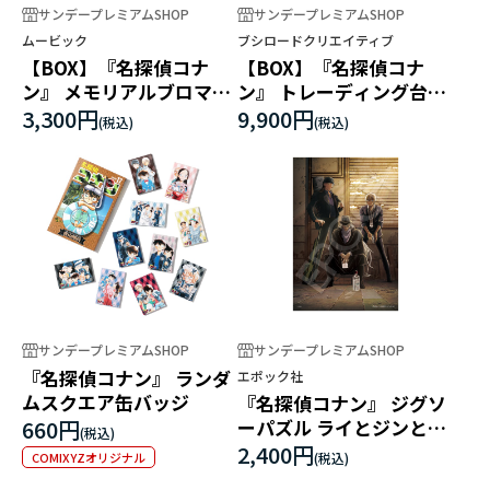
サンデープレミアムSHOP
サンデープレミアムSHOP
ムービック
ブシロードクリエイティブ
【BOX】『名探偵コナ
【BOX】『名探偵コナ
ン』 メモリアルブロマイ
ン』 トレーディング台詞
ドコレクション vol.2
付きアクリルブロック
3,300円
9,900円
vol.1
サンデープレミアムSHOP
サンデープレミアムSHOP
『名探偵コナン』 ランダ
エポック社
ムスクエア缶バッジ
『名探偵コナン』 ジグソ
660円
ーパズル ライとジンとバ
ーボン
2,400円
COMIXYZオリジナル