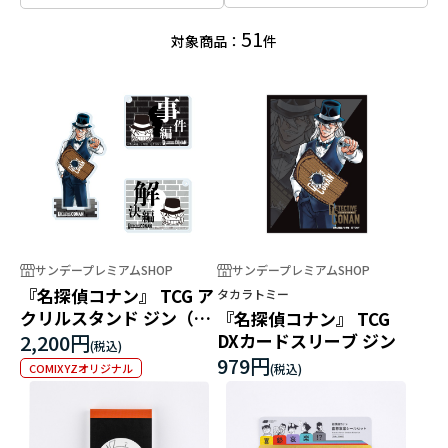
51
対象商品：
件
サンデープレミアムSHOP
サンデープレミアムSHOP
『名探偵コナン』 TCG ア
タカラトミー
クリルスタンド ジン（マ
『名探偵コナン』 TCG
ーカー付）
2,200円
DXカードスリーブ ジン
979円
COMIXYZオリジナル