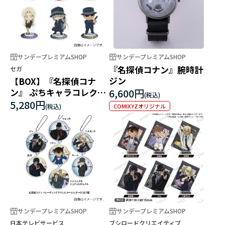
サンデープレミアムSHOP
サンデープレミアムSHOP
『名探偵コナン』腕時計
セガ
ジン
【BOX】『名探偵コナ
ン』 ぷちキャラコレクト
6,600円
アクリルスタンド Vol.6
5,280円
COMIXYZオリジナル
サンデープレミアムSHOP
サンデープレミアムSHOP
日本テレビサービス
ブシロードクリエイティブ