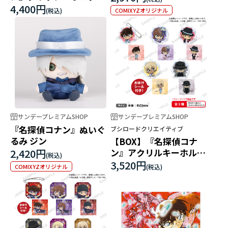
ムキーホルダー ブラウス
4,400円
COMIXYZオリジナル
タイル BOXver.
サンデープレミアムSHOP
サンデープレミアムSHOP
『名探偵コナン』ぬいぐ
ブシロードクリエイティブ
るみ ジン
【BOX】『名探偵コナ
2,420円
ン』アクリルキーホルダ
ー ブラウスタイル
3,520円
COMIXYZオリジナル