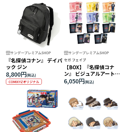
サンデープレミアムSHOP
サンデープレミアムSHOP
『名探偵コナン』 デイパ
セガ フェイブ
ック ジン
【BOX】『名探偵コナ
8,800円
ン』 ビジュアルアートク
リアファイル Vol.3
6,050円
COMIXYZオリジナル