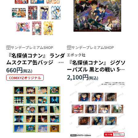
サンデープレミアムSHOP
サンデープレミアムSHOP
『名探偵コナン』 ランダ
エポック社
ムスクエア缶バッジ 第3
『名探偵コナン』 ジグソ
弾
660円
ーパズル 黒との戦い 500
スーパースモールピース
2,100円
COMIXYZオリジナル