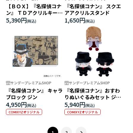
【ＢＯＸ】『名探偵コナ
『名探偵コナン』 スクエ
ン』 ＴＤアクリルキーホ
アアクリルスタンド
ルダーＧ
5,390円
1,650円
サンデープレミアムSHOP
サンデープレミアムSHOP
『名探偵コナン』 キャラ
『名探偵コナン』おすわ
ブロック ジン
りぬいぐるみセット ジン
＆ウォッカ＆シェリー
4,950円
5,940円
COMIXYZオリジナル
COMIXYZオリジナル
1
2