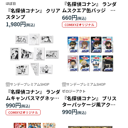
『名探偵コナン』 ランダ
ほぼ日
ムスクエア缶バッジ 第4
『名探偵コナン』 クリア
弾
スタンプ
660円
1,980円
COMIXYZオリジナル
サンデープレミアムSHOP
サンデープレミアムSHOP
『名探偵コナン』 ランダ
ゼロジーアクト
ムキャンバスマグネッ
『名探偵コナン』 ブリス
ト 第4弾
990円
ターパッケージ風アクリ
ルボールチェーン エアラ
990円
COMIXYZオリジナル
インコレクション