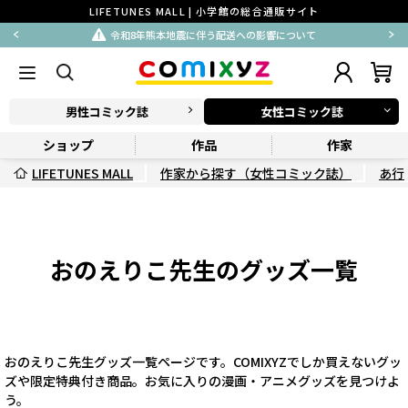
LIFETUNES MALL | 小学館の総合通販サイト
令和8年熊本地震に伴う配送への影響について
男性コミック誌
女性コミック誌
ショップ
作品
作家
LIFETUNES MALL
作家から探す（女性コミック誌）
あ行
おのえりこ先生のグッズ一覧
おのえりこ先生グッズ一覧ページです。COMIXYZでしか買えないグッ
ズや限定特典付き商品。お気に入りの漫画・アニメグッズを見つけよ
う。