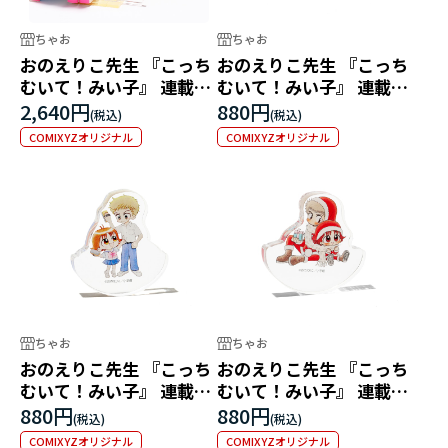
ちゃお
ちゃお
おのえりこ先生 『こっち
おのえりこ先生 『こっち
むいて！みい子』 連載開
むいて！みい子』 連載開
始35周年記念 アクリルブ
始35周年記念 ゆらゆらア
2,640円
880円
ックエンド 中学生編
クリルブロック みい子＆
COMIXYZオリジナル
COMIXYZオリジナル
ももver.
ちゃお
ちゃお
おのえりこ先生 『こっち
おのえりこ先生 『こっち
むいて！みい子』 連載開
むいて！みい子』 連載開
始35周年記念 ゆらゆらア
始35周年記念 ゆらゆらア
880円
880円
クリルブロック みい子＆
クリルブロック みい子＆
COMIXYZオリジナル
COMIXYZオリジナル