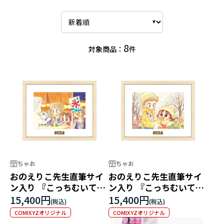
8
対象商品：
件
ちゃお
ちゃお
おのえりこ先生直筆サイ
おのえりこ先生直筆サイ
ン入り 『こっちむいて！
ン入り 『こっちむいて！
みい子』 連載開始35周年
みい子』 連載開始35周年
15,400円
15,400円
記念 複製原画 みい子＆竜
記念 複製原画 みい子＆竜
COMIXYZオリジナル
COMIXYZオリジナル
平 夏ver.
平 冬ver.