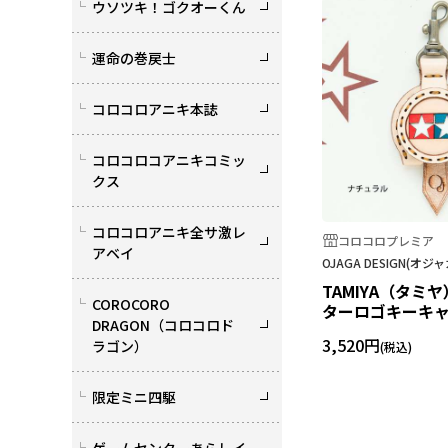
ウソツキ！ゴクオーくん
運命の巻戻士
コロコロアニキ本誌
コロコロコアニキコミッ
クス
コロコロアニキ全サ激レ
コロコロプレミア
アベイ
OJAGA DESIGN(オ
TAMIYA（タミ
COROCORO
ターロゴキーキ
DRAGON（コロコロド
3,520円
ラゴン）
限定ミニ四駆