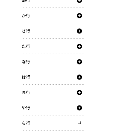
あ行
か行
さ行
た行
な行
は行
ま行
や行
ら行