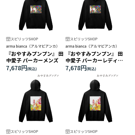
スピリッツSHOP
スピリッツSHOP
arma bianca（アルマビアンカ）
arma bianca（アルマビアンカ）
『おやすみプンプン』 田
『おやすみプンプン』 田
中愛子 パーカーメンズ
中愛子 パーカーレディー
ス
7,678円
7,678円
スピリッツSHOP
スピリッツSHOP