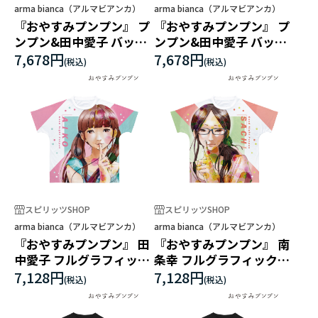
arma bianca（アルマビアンカ）
arma bianca（アルマビアンカ）
『おやすみプンプン』 プ
『おやすみプンプン』 プ
ンプン&田中愛子 バック
ンプン&田中愛子 バック
プリントパーカーメンズ
プリントパーカーレディ
7,678円
7,678円
ース
スピリッツSHOP
スピリッツSHOP
arma bianca（アルマビアンカ）
arma bianca（アルマビアンカ）
『おやすみプンプン』 田
『おやすみプンプン』 南
中愛子 フルグラフィック
条幸 フルグラフィックＴ
Ｔシャツユニセックス
シャツユニセックス
7,128円
7,128円