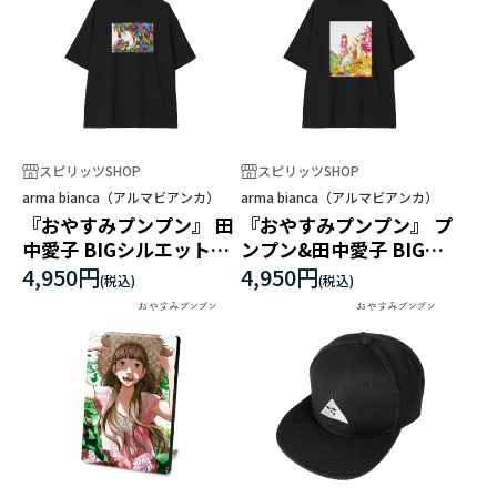
スピリッツSHOP
スピリッツSHOP
arma bianca（アルマビアンカ）
arma bianca（アルマビアンカ）
『おやすみプンプン』 田
『おやすみプンプン』 プ
中愛子 BIGシルエットＴ
ンプン&田中愛子 BIGシ
シャツユニセックス
ルエットＴシャツユニセ
4,950円
4,950円
ックス