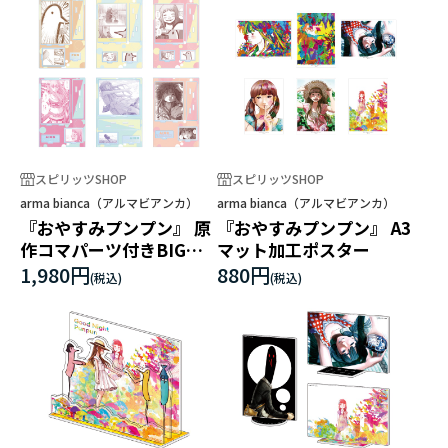
スピリッツSHOP
スピリッツSHOP
arma bianca（アルマビアンカ）
arma bianca（アルマビアンカ）
『おやすみプンプン』 原
『おやすみプンプン』 A3
作コマパーツ付きBIGア
マット加工ポスター
クリルスタンド
1,980円
880円