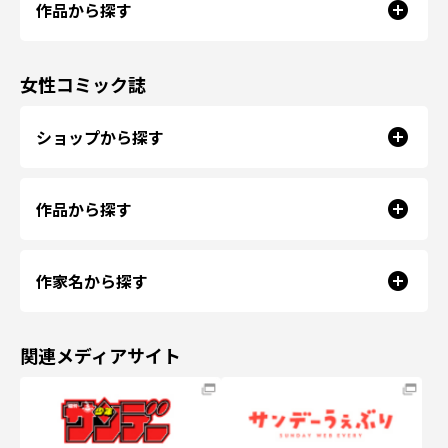
作品から探す
女性コミック誌
ショップから探す
作品から探す
作家名から探す
関連メディアサイト