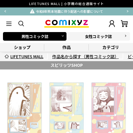
LIFETUNES MALL | 小学館の総合通販サイト
令和8年熊本地震に伴う配送への影響について
男性コミック誌
女性コミック誌
ショップ
作品
カテゴリ
LIFETUNES MALL
作品名から探す（男性コミック誌）
ビ
スピリッツSHOP