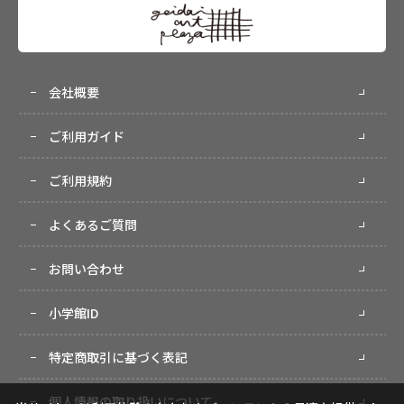
会社概要
ご利用ガイド
ご利用規約
よくあるご質問
お問い合わせ
小学館ID
特定商取引に基づく表記
個人情報の取り扱いについて