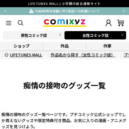
LIFETUNES MALL | 小学館の総合通販サイト
令和8年熊本地震に伴う配送への影響について
男性コミック誌
女性コミック誌
ショップ
作品
作家
LIFETUNES MALL
作品名から探す（女性コミック誌）
プ
痴情の接吻のグッズ一覧
痴情の接吻のグッズ一覧ページです。プチコミック公式ショップでし
か買えないグッズや限定特典付き商品。お気に入りの漫画・アニメグ
ッズを見つけよう。