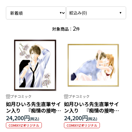
絞込み(
0
)
2
対象商品：
件
プチコミック
プチコミック
如月ひいろ先生直筆サイ
如月ひいろ先生直筆サイ
ン入り 『痴情の接吻』
ン入り 『痴情の接吻』
複製原画プリマグラフィ
複製原画プリマグラフィ
24,200円
24,200円
Ｂ
Ａ
COMIXYZオリジナル
COMIXYZオリジナル