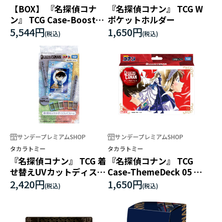
【BOX】 『名探偵コナ
『名探偵コナン』 TCG W
ン』 TCG Case-Booster
ポケットホルダー
08 哀色の宿命
5,544円
1,650円
サンデープレミアムSHOP
サンデープレミアムSHOP
タカラトミー
タカラトミー
『名探偵コナン』 TCG 着
『名探偵コナン』 TCG
せ替えUVカットディスプ
Case-ThemeDeck 05 シ
レイフレーム
ャッフルロマンス
2,420円
1,650円