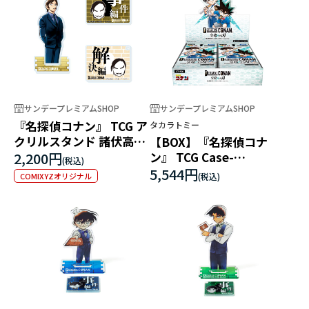
サンデープレミアムSHOP
サンデープレミアムSHOP
『名探偵コナン』 TCG ア
タカラトミー
クリルスタンド 諸伏高明
【BOX】『名探偵コナ
（マーカー付）
2,200円
ン』 TCG Case-
Booster06 交錯する刃
5,544円
COMIXYZオリジナル