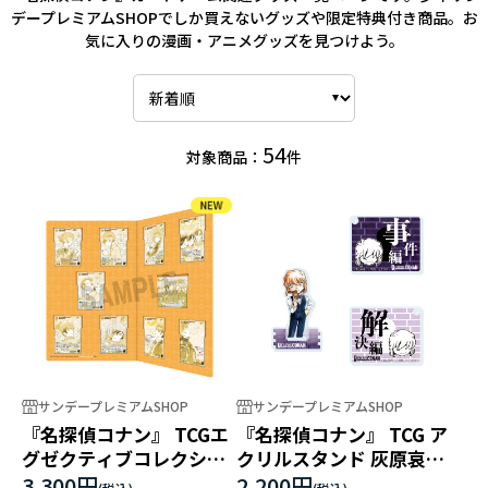
デープレミアムSHOPでしか買えないグッズや限定特典付き商品。お
気に入りの漫画・アニメグッズを見つけよう。
54
対象商品：
件
サンデープレミアムSHOP
サンデープレミアムSHOP
『名探偵コナン』 TCGエ
『名探偵コナン』 TCG ア
グゼクティブコレクショ
クリルスタンド 灰原哀
ン[02]Highway in 2026
（マーカー付）
3,300円
2,200円