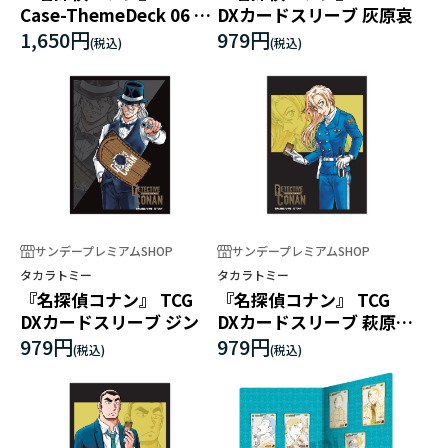
Case-ThemeDeck 06 千
DXカードスリーブ 灰原哀
速と重悟の婚活パーティ
1,650円
979円
ー
サンデープレミアムSHOP
サンデープレミアムSHOP
タカラトミー
タカラトミー
『名探偵コナン』 TCG
『名探偵コナン』 TCG
DXカードスリーブ ジン
DXカードスリーブ 萩原千
速
979円
979円