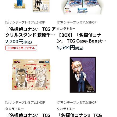
サンデープレミアムSHOP
サンデープレミアムSHOP
『名探偵コナン』 TCG ア
タカラトミー
クリルスタンド 萩原千速
【BOX】『名探偵コナ
（マーカー付）
2,200円
ン』 TCG Case-Booster
09 疾風の煌めき
5,544円
COMIXYZオリジナル
サンデープレミアムSHOP
サンデープレミアムSHOP
タカラトミー
タカラトミー
『名探偵コナン』 TCG
『名探偵コナン』 TCG