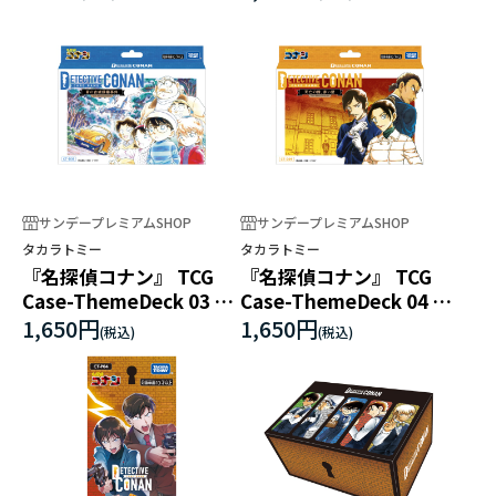
サンデープレミアムSHOP
サンデープレミアムSHOP
タカラトミー
タカラトミー
『名探偵コナン』 TCG
『名探偵コナン』 TCG
Case-ThemeDeck 03 青
Case-ThemeDeck 04 死
の古城探索事件
亡の館、赤い壁
1,650円
1,650円