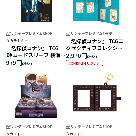
サンデープレミアムSHOP
サンデープレミアムSHOP
『名探偵コナン』 TCGエ
タカラトミー
グゼクティブコレクショ
『名探偵コナン』 TCG
ン[01]Flashback of
DXカードスリーブ 横溝重
2,970円
2025
悟
979円
COMIXYZオリジナル
サンデープレミアムSHOP
サンデープレミアムSHOP
タカラトミー
タカラトミー