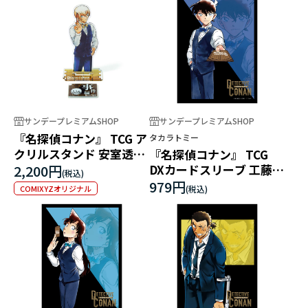
サンデープレミアムSHOP
サンデープレミアムSHOP
『名探偵コナン』 TCG ア
タカラトミー
クリルスタンド 安室透
『名探偵コナン』 TCG
（マーカー付）
2,200円
DXカードスリーブ 工藤新
一
979円
COMIXYZオリジナル