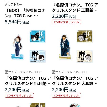
『名探偵コナン』 TCG ア
タカラトミー
クリルスタンド 工藤新一
【BOX】『名探偵コナ
（マーカー付）
ン』 TCG Case-
2,200円
Booster07 魅惑のマジッ
5,544円
COMIXYZオリジナル
ク
サンデープレミアムSHOP
サンデープレミアムSHOP
『名探偵コナン』 TCG ア
『名探偵コナン』 TCG ア
クリルスタンド 毛利蘭
クリルスタンド 大和敢助
（マーカー付）
（マーカー付）
2,200円
2,200円
COMIXYZオリジナル
COMIXYZオリジナル