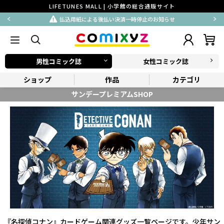
LIFETUNES MALL | 小学館の総合通販サイト
払込用紙による後払い決済一時停止のお知らせ
男性コミック誌
女性コミック誌
ショップ
作品
カテゴリ
サンデープレミアムSHOP
『名探偵コナン』カードゲーム関連グッズ一覧ページです。少年サン