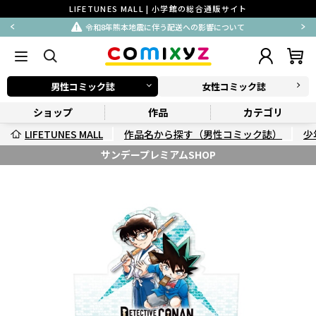
LIFETUNES MALL | 小学館の総合通販サイト
令和8年熊本地震に伴う配送への影響について
男性コミック誌
女性コミック誌
ショップ
作品
カテゴリ
LIFETUNES MALL
作品名から探す（男性コミック誌）
少
サンデープレミアムSHOP