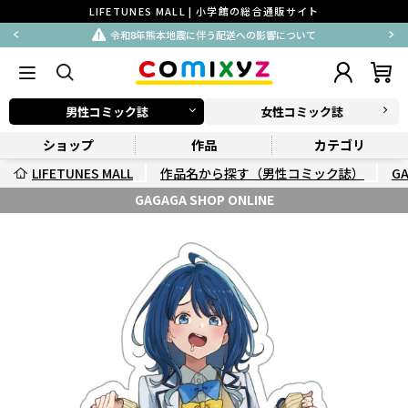
LIFETUNES MALL | 小学館の総合通販サイト
令和8年熊本地震に伴う配送への影響について
男性コミック誌
女性コミック誌
ショップ
作品
カテゴリ
LIFETUNES MALL
作品名から探す（男性コミック誌）
G
GAGAGA SHOP ONLINE