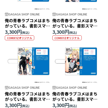
GAGAGA SHOP ONLINE
GAGAGA SHOP ONLINE
俺の青春ラブコメはまち
俺の青春ラブコメはまち
がっている。書影スマホ
がっている。書影スマホ
ケース 13
ケース 14
3,300円
3,300円
COMIXYZオリジナル
COMIXYZオリジナル
GAGAGA SHOP ONLINE
GAGAGA SHOP ONLINE
俺の青春ラブコメはまち
俺の青春ラブコメはまち
がっている。書影スマホ
がっている。書影スマホ
ケース 6.5
ケース 7.5
3,300円
3,300円