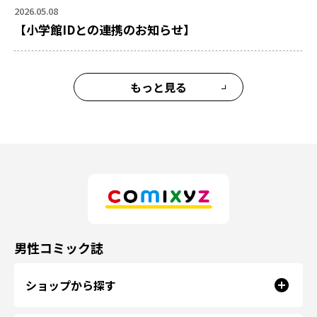
2026.05.08
【小学館IDとの連携のお知らせ】
もっと見る
男性コミック誌
ショップから探す