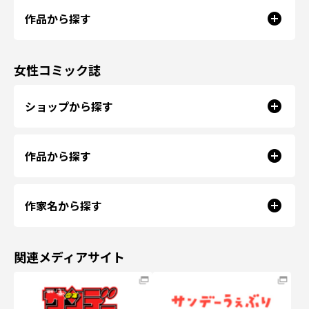
作品から探す
女性コミック誌
ショップから探す
作品から探す
作家名から探す
関連メディアサイト