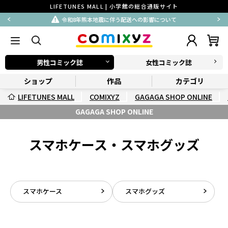
LIFETUNES MALL | 小学館の総合通販サイト
令和8年熊本地震に伴う配送への影響について
男性コミック誌
女性コミック誌
ショップ
作品
カテゴリ
LIFETUNES MALL
COMIXYZ
GAGAGA SHOP ONLINE
GAGAGA SHOP ONLINE
スマホケース・スマホグッズ
スマホケース
スマホグッズ