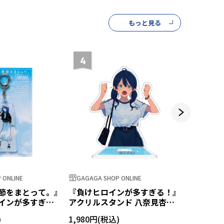
もっと見る
4
5
 ONLINE
GAGAGA SHOP ONLINE
GAGAGA S
節をまとって。』
『負けヒロインが多すぎる！』
『負けヒ
インが多すぎ
アクリルスタンド 八奈見杏菜
×『お散
ルキーホルダー
第二弾
て。』 
1,980円
1,430円
馬剃天愛