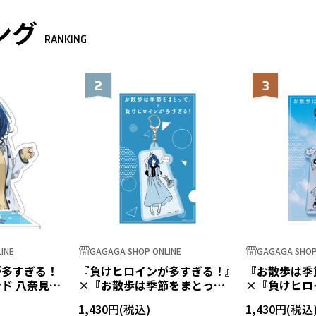
ング
RANKING
2
3
INE
GAGAGA SHOP ONLINE
GAGAGA SHOP
が多すぎる！
『負けヒロインが多すぎる！』
『お散歩は季
ド 八奈見杏
×『お散歩は季節をまとっ
×『負けヒロ
て。』 アクリルキーホルダー
る！』アクリ
1,430円
1,430円
八奈見杏菜