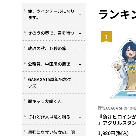
ランキ
俺、ツインテールになり
ます。
きのうの春で、君を待つ
1
琥珀の秋、０秒の旅
公務員、中田忍の悪徳
GAGAGA15周年記念グ
ッズ
弱キャラ友崎くん
GAGAGA SHOP ONL
『負けヒロイン
されど罪人は竜と踊る
』アクリルスタン
菜
最強にウザい彼女の、明
1,980円