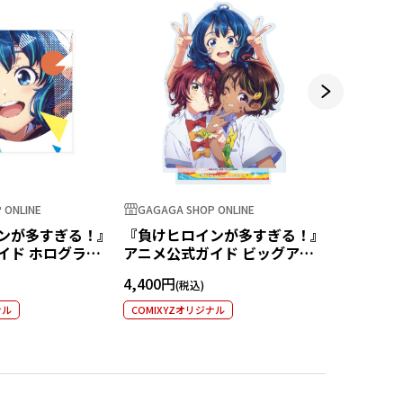
 ONLINE
GAGAGA SHOP ONLINE
GAGAGA S
ンが多すぎる！』
『負けヒロインが多すぎる！』
『負けヒ
イド ホログラム
アニメ公式ガイド ビッグアク
アニメ公
八奈見杏菜
リルスタンド
ー
4,400円
3,300円
ナル
COMIXYZオリジナル
COMIXYZ