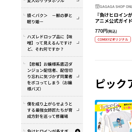
変人のサラダボウル
GAGAGA SHOP ONL
『負けヒロイン
貘＜バク＞ －獣の夢と
アニメ公式ガイド
眠り姫－
ステッカー 小鞠
770円
ハズレドロップ品に【味
COMIXYZオリジナル
噌】って見えるんですけ
ど、それ何ですか？
【悲報】お嬢様系底辺ダ
ンジョン配信者、配信切
り忘れに気づかず同業者
ピック
をボコってしまう（お嬢
様バズ）
僕を成り上がらせようと
する最強女師匠たちが育
成方針を巡って修羅場
負けヒロインが多すぎ