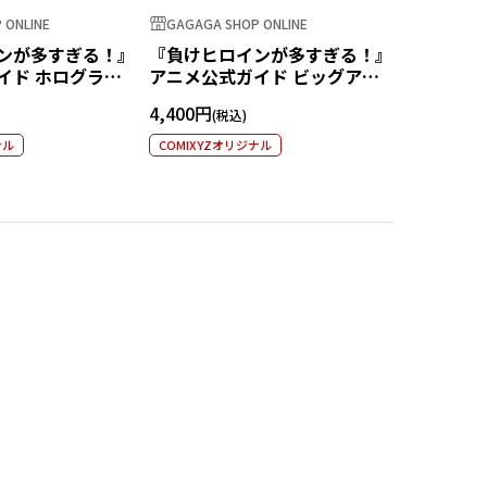
 ONLINE
GAGAGA SHOP ONLINE
GAGAGA S
ンが多すぎる！』
『負けヒロインが多すぎる！』
『負けヒ
イド ホログラム
アニメ公式ガイド ビッグアク
アニメ公
八奈見杏菜
リルスタンド
ー
4,400円
3,300円
ナル
COMIXYZオリジナル
COMIXYZ