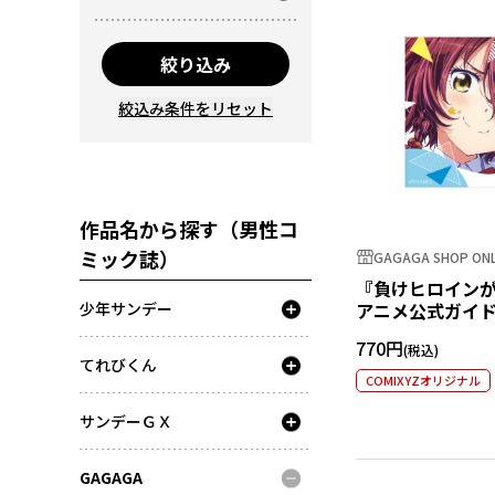
絞り込み
絞込み条件をリセット
作品名から探す（男性コ
ミック誌）
GAGAGA SHOP ONL
『負けヒロイン
少年サンデー
アニメ公式ガイド
ステッカー 小鞠
770円
てれびくん
COMIXYZオリジナル
サンデーＧＸ
GAGAGA