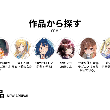
作品から探す
COMIC
の佐藤さ
千歳くんは
負けヒロイン
弱キャラ
やはり俺の青春
変
にだけ甘
ラムネ瓶のなか
が多すぎる!
友崎くん
ラブコメはまち
サラ
い
がっている。
品
NEW ARRIVAL