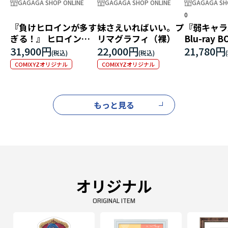
GAGAGA SHOP ONLINE
GAGAGA SHOP ONLINE
GAGAGA SH
0
『負けヒロインが多す
妹さえいればいい。プ
『弱キャラ
ぎる！』 ヒロインパ
リマグラフィ（裸）
Blu-ray 
ネル
ゲームエデ
31,900円
22,000円
21,780円
COMIXYZオリジナル
COMIXYZオリジナル
もっと見る
オリジナル
ORIGINAL ITEM