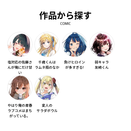
作品から探す
COMIC
塩対応の佐藤さ
千歳くんは
負けヒロイン
弱キャラ
んが俺にだけ甘
ラムネ瓶のなか
が多すぎる!
友崎くん
い
やはり俺の青春
変人の
ラブコメはまち
サラダボウル
がっている。