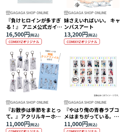
GAGAGA SHOP ONLINE
GAGAGA SHOP ONLINE
『負けヒロインが多すぎ
妹さえいればいい。 キャ
る！』 アニメ公式ガイド
ンバスアート
複製原画
16,500円
13,200円
COMIXYZオリジナル
COMIXYZオリジナル
GAGAGA SHOP ONLINE
GAGAGA SHOP ONLINE
『お散歩は季節をまとっ
『やはり俺の青春ラブコ
て。』アクリルキーホル
メはまちがっている。』
ダー 全種セット
書影アクキーコンプリー
11,000円
11,000円
トセット
COMIXYZオリジナル
COMIXYZオリジナル