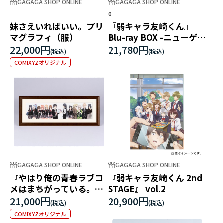
GAGAGA SHOP ONLINE
GAGAGA SHOP ONLINE
0
妹さえいればいい。プリ
『弱キャラ友崎くん』
マグラフィ（服）
Blu-ray BOX -ニューゲー
ムエディション-
22,000円
21,780円
COMIXYZオリジナル
GAGAGA SHOP ONLINE
GAGAGA SHOP ONLINE
『やはり俺の青春ラブコ
『弱キャラ友崎くん 2nd
メはまちがっている。』
STAGE』 vol.2
10周年記念 プリマグラフ
21,000円
20,900円
ィ
COMIXYZオリジナル