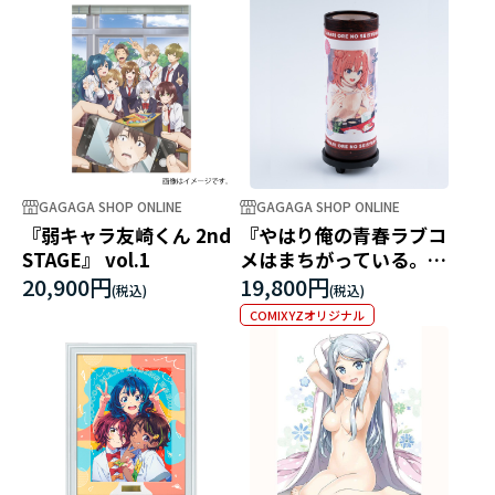
GAGAGA SHOP ONLINE
GAGAGA SHOP ONLINE
『弱キャラ友崎くん 2nd
『やはり俺の青春ラブコ
STAGE』 vol.1
メはまちがっている。』
行灯LEDランプ
20,900円
19,800円
COMIXYZオリジナル