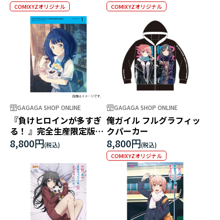
COMIXYZオリジナル
COMIXYZオリジナル
GAGAGA SHOP ONLINE
GAGAGA SHOP ONLINE
『負けヒロインが多すぎ
俺ガイル フルグラフィッ
る！ 』完全生産限定版
クパーカー
Blu-ray 1
8,800円
8,800円
COMIXYZオリジナル