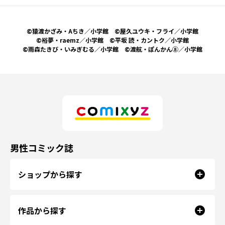
©猿渡かざみ・Aちき／小学館 ©屋久ユウキ・フライ／小学館
©裕夢・raemz／小学館 ©平坂 読・カントク／小学館
©雨森たきび・いみぎむる／小学館 ©渡航・ぽんかん⑧／小学館
男性コミック誌
ショップから探す
作品から探す