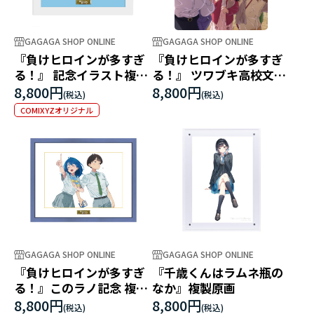
GAGAGA SHOP ONLINE
GAGAGA SHOP ONLINE
『負けヒロインが多すぎ
『負けヒロインが多すぎ
る！』 記念イラスト複製
る！』 ツワブキ高校文芸
原画 額縁B
部課外活動【完全生産限
8,800円
8,800円
定版】Blu-ray
COMIXYZオリジナル
GAGAGA SHOP ONLINE
GAGAGA SHOP ONLINE
『負けヒロインが多すぎ
『千歳くんはラムネ瓶の
る！』このラノ記念 複製
なか』複製原画
原画 B
8,800円
8,800円