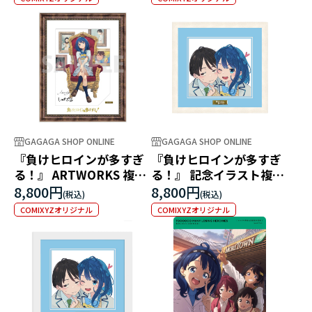
GAGAGA SHOP ONLINE
GAGAGA SHOP ONLINE
『負けヒロインが多すぎ
『負けヒロインが多すぎ
る！』 ARTWORKS 複製
る！』 記念イラスト複製
原画
原画 額縁A
8,800円
8,800円
COMIXYZオリジナル
COMIXYZオリジナル