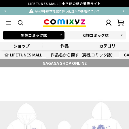
LIFETUNES MALL | 小学館の総合通販サイト
令和8年熊本地震に伴う配送への影響について
男性コミック誌
女性コミック誌
ショップ
作品
カテゴリ
LIFETUNES MALL
作品名から探す（男性コミック誌）
G
GAGAGA SHOP ONLINE